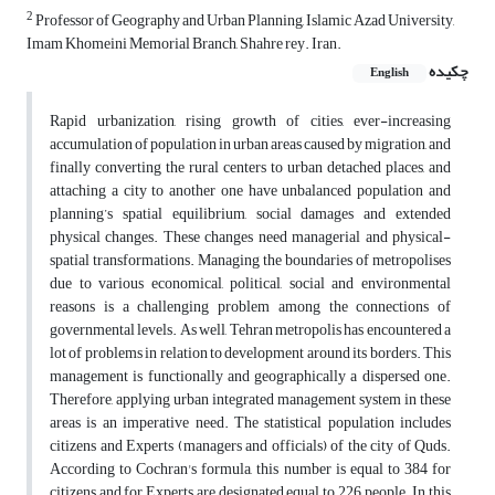
2
Professor of Geography and Urban Planning, Islamic Azad University,
Imam Khomeini Memorial Branch, Shahre rey. Iran.
چکیده
English
Rapid urbanization, rising growth of cities, ever-increasing
accumulation of population in urban areas caused by migration, and
finally converting the rural centers to urban detached places, and
attaching a city to another one have unbalanced population and
planning’s spatial equilibrium, social damages and extended
physical changes. These changes need managerial and physical-
spatial transformations. Managing the boundaries of metropolises
due to various economical, political, social and environmental
reasons is a challenging problem among the connections of
governmental levels. As well, Tehran metropolis has encountered a
lot of problems in relation to development around its borders. This
management is functionally and geographically a dispersed one.
Therefore, applying urban integrated management system in these
areas is an imperative need. The statistical population includes
citizens and Experts (managers and officials) of the city of Quds.
According to Cochran's formula, this number is equal to 384 for
citizens and for Experts are designated equal to 226 people. In this