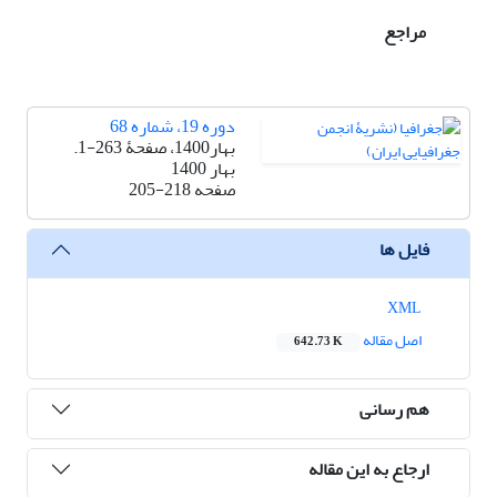
مراجع
دوره 19، شماره 68
بهار1400، صفحۀ 263-1.
بهار 1400
صفحه
205-218
فایل ها
XML
اصل مقاله
642.73 K
هم رسانی
ارجاع به این مقاله