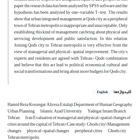
paper the research data has been analyzed by SPSS software and the
hypothesis has been analyzed by one-variable T-test. The results
show that urban integrated management at Qods city as a peripheral
town of Tehran metropolis is inappropriate and unacceptable. Only
establishing this kind of management can bring about physical and
servicing development and public satisfaction. In this relation,
Joining Qods city to Tehran metropolis is very effective from the
view of managerial and physical- spatial improvement. The city’s
experts and residents are agreed with Tehran- Qods combination
and believe that this act lead to political, economical, cultural and
social transformations and bring about more budgets for Qods city.
کلیدواژه‌ها
English
Hamid Reza Koozegar Alireza Estalaji Department of Human Geography
Urban Planning
Islamic Azad University
Yadegar Imam Branch
Tehran
Iran Evaluation of managerial and physical-spatial changes of
cities around the capital of Tehran (Case study: Ghods city) Management
changes
physical-spatial changes
peripheral cities
Ghods city
Tehran metropolis