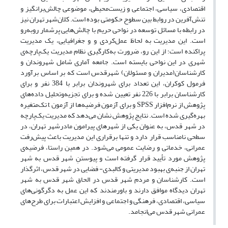
اقتصادی، سیاسی، اجتماعی و زیست‌محیطی، موضوعی چالش‌برانگیز و
تنش‌آفرین در روابط بین سطوح حکومتی بوده است. کلان‌شهر تهران نیز
در رابطه با مسائل توسعه در نواحی حریم با چالش‌هایی پرشمار روبه‌رو
است. این مدیریت به لحاظ عمل‌کردی و و جغرافیایی، یک مدیریت
پراکنده است؛ از این رو، ضرورت به‌کارگیری نظام مدیریت یک‌پارچه‌ی
شهری در این نواحی بایسته است. جامعه آماری شامل شهروندان و
کارشناسان(مدیران و مسئولان) شهرقدس است که بر اساس برآورد
فرمول کوکران، این تعداد برای شهروندان برابر با 384 نفر و برای
کارشناسان برابر با 226 نفر تعیین شده و برای تجزیه‌وتحلیل داده‌های
پژوهش از نرم‌افزار SPSS و برای آزمون فرضیه‌ها از آزمون t تک‌متغیره
بهره‌گیری شده است. نتایج پژوهش نشان می‌دهد که مدیریت یک‌پارچه‌
در شهر قدس، به عنوان یکی از شهرهای پیرامون مادرشهر تهران، در
سطحی نامناسب قرار دارد و تنها برقراری این مدیریت باعث پیش‌رفت
عمرانی، خدماتی و رضایت عمومی می‌شود. در همین راستا، فرضیه‌ی
پژوهش مورد تأیید قرار گرفته است و پیوستنِ شهر قدس به شهر
تهران از جنبه‌ی بهبود مدیریتی و کالبدی- فضایی در شهر قدس، اثرگذار
است. کارشناسان و مردم شهر قدس در الحاق شهر قدس به شهر
تهران دیدگاه موافق دارند و باورمندند که این عمل به دگرگونی‌های
سیاسی، اقتصادی، فرهنگی و اجتماعی و افزایش اعتبارات برای طرح‌های
عمرانی شهر قدس می‌انجامد.