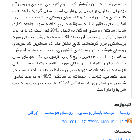
برده می‌شود. در این پژوهش که از نوع کاربردی- بنیادی و روش آن
توصیفی- تحلیلی و مبتنی بر پیمایش است، سعی گردید با مطالعات
کتابخانه‌ای و تدوین ادبیات و شاخصهای روستای هوشمند، به بررسی و
امکان‌سنجی تحقق آنها به شیوة میدانی پرداخته شود. جامعة آماری
شامل ساکنان روستای آورگان به تعداد 2041 نفر است که با کاربرد
فرمول کوکران و تعدیل آن تعداد 280 نمونه به روش تصادفی مورد
پرسشگری قرار گرفته‌اند. نتایج نشان داد که مهمترین شاخص‌های
روستای هوشمند در زمینه‌های کشاورزی، صنعت، خدمات، آموزش،
سلامت و ... است. همچنین نتایج کاربرد آزمون تی. تک نمونه‌ای نشان
داد که بهترین شرایط در روستای مورد مطالعه جهت توسعة روستای
هوشمند در بُعد «اقتصادی» و بدترین شرایط در بُعد «نهادی» است. در
بعد اقتصادی، شاخص «خدمات» (با میانگین 48/3) و در بعد نهادی،
شاخص «برنامه‌ریزی» (با میانگین 11/2) به ترتیب بهترین و بدترین
شرایط را دارا است.
کلیدواژه‌ها
روستا
توسعۀ پایدار روستایی
روستای هوشمند
آورگان
20.1001.1.27172996.1400.19.1.15.7
موضوعات
جغرافیای انسانی