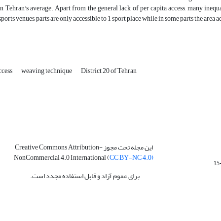
n Tehran's average. Apart from the general lack of per capita access, many inequali
sports venues, parts are only accessible to 1 sport place while in some parts the area 
ccess
weaving technique
District 20 of Tehran
این مجله تحت مجوز Creative Commons Attribution-
NonCommercial 4.0 International (
CC BY-NC 4.0)
برای عموم آزاد و قابل استفاده مجدد است.