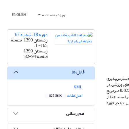
ورود به سامانه
ENGLISH
دوره 18، شماره 67
زمستان 1399، صفحۀ
165- 1.
زمستان 1399
صفحه
82-94
فایل ها
باشد که نخستین آنها بهبود دسترس‌پذیری
-های ورزشی در
XML
منطقه 20 شهرداری تهران مورد تحلیل قرار گرفته است. یافته‌های تحقیق، میانگین سرانه دسترسی به مکان‌های ورزشی را 0/6 مترمربع، حداکثر آن را 0/8 و حداقل 0/027 مترمربع
اصل مقاله
ر است. جدا از
827.56 K
 تنها در حوزه
هم رسانی
ارجاع به این مقاله