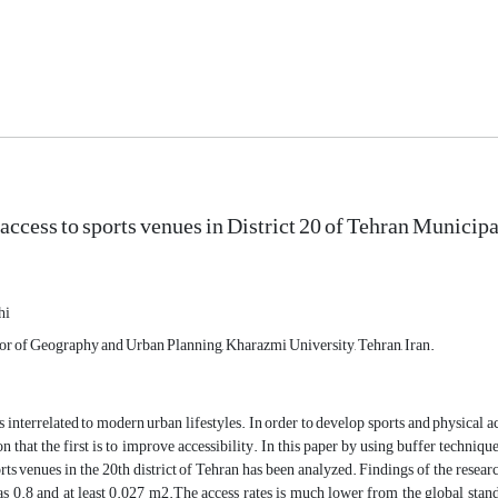
access to sports venues in District 20 of Tehran Municipa
hi
sor of Geography and Urban Planning, Kharazmi University, Tehran, Iran.
s interrelated to modern urban lifestyles. In order to develop sports and physical act
ion that the first is to improve accessibility. In this paper by using buffer techniq
rts venues in the 20th district of Tehran has been analyzed. Findings of the researc
0.8 and at least 0.027 m2.The access rates is much lower from the global standa