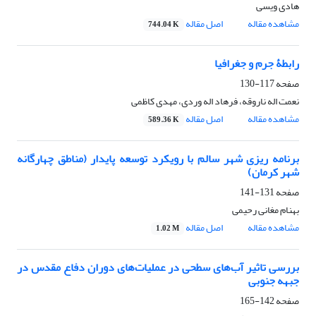
هادی ویسی
مشاهده مقاله
اصل مقاله
744.04 K
رابطۀ جرم و جغرافیا
صفحه
117-130
نعمت اله ناروقه، فرهاد اله وردی، مهدی کاظمی
مشاهده مقاله
اصل مقاله
589.36 K
برنامه ریزی شهر سالم با رویکرد توسعه پایدار (مناطق چهارگانه
شهر کرمان)
صفحه
131-141
بهنام مغانی رحیمی
مشاهده مقاله
اصل مقاله
1.02 M
بررسی تاثیر آب‌های سطحی در عملیات‌های دوران دفاع مقدس در
جبهه جنوبی
صفحه
142-165