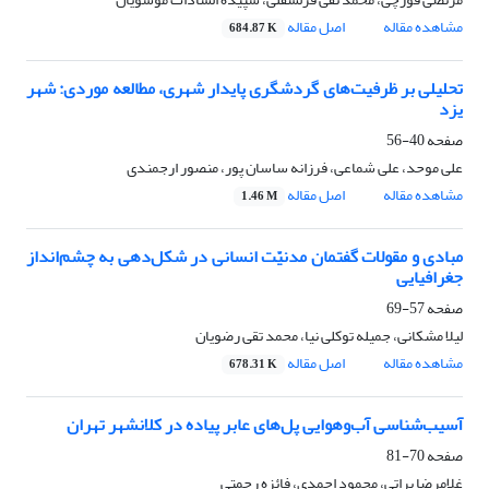
مشاهده مقاله
اصل مقاله
684.87 K
تحلیلی بر ظرفیت‌های گردشگری پایدار شهری، مطالعه موردی: شهر
یزد
صفحه
40-56
علی موحد، علی شماعی، فرزانه ساسان پور، منصور ارجمندی
مشاهده مقاله
اصل مقاله
1.46 M
مبادی و مقولات گفتمان مدنیّت انسانی در شکل‌دهی به چشم‌انداز
جغرافیایی
صفحه
57-69
لیلا مشکانی، جمیله توکلی نیا، محمد تقی رضویان
مشاهده مقاله
اصل مقاله
678.31 K
آسیب‌شناسی آب‌وهوایی پل‌های عابر پیاده در کلانشهر تهران
صفحه
70-81
غلامرضا براتی، محمود احمدی، فائزه رحمتی