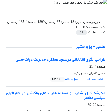
دوره و شماره:
دوره 18، شماره 67، زمستان 1399، صفحه 1-165 (زمستان
1399، صفحۀ 165- 1. )
تعداد مقالات:
11
علمی - پژوهشی
طراحی الگوی انتخاباتی دربهبود عملکرد مدیریت دولت محلی
صفحه
4-21
حسن کامران دستجردی
مشاهده مقاله
اصل مقاله
889.77 K
اندیشه کارل اشمیت و مسئله هویت های واکنشی در جغرافیای
سیاسی معاصر
صفحه
22-39
مرتضی قورچی، محمد تقی قزلسفلی، سپیده السادات موسویان