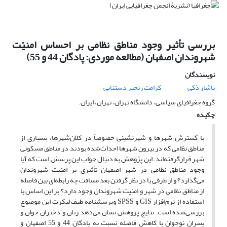
بررسی تأثیر وجود مناطق نظامی بر احساس امنیّت
شهروندان اصفهان (مطالعه موردی: پادگان 44 و 55)
نویسندگان
یاشار ذکی
کرامت رنجبر دستنایی
گروه جغرافیای سیاسی، دانشگاه تهران، تهران، ایران.
چکیده
با گسترش شهرها و شهرنشینی خصوصاً در کلان‌شهرها، بسیاری از
مناطق نظامی که در بیرون شهرها احداث‌شده بودند در مناطق مسکونی
شهر قرارگرفته‌اند. این پژوهش به دنبال جواب این پرسش است که آیا
وجود مناطق نظامی در شهر اصفهان تأثیری بر امنیت شهروندان
می‌گذارد؟ و از طرفی با در نظر گرفتن بعد مسافت چه رابطه‌ای بین فاصله
از مناطق نظامی در شهر و امنیت شهروندان وجود دارد؟ بر این اساس با
استفاده از نرم‌افزار GIS و SPSS وپرسشنامه طیف لیکرت این موضوع
بررسی‌شده است. نتایج پژوهش نشان می‌دهد زنان و دختران جوان و
پسران نوجوان با کاهش فاصله نسبت به پادگان ‌44 و 55 اصفهان و