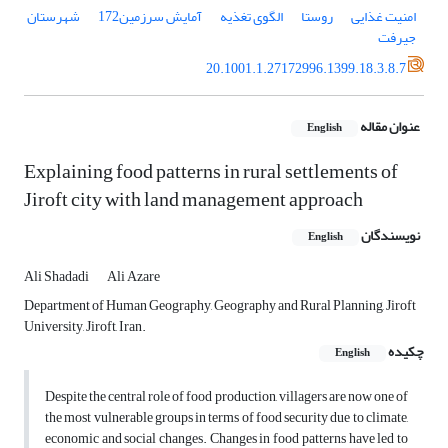
امنیت غذایی
روستا
الگوی تغذیه
آمایش سرزمین172
شهرستان
جیرفت
20.1001.1.27172996.1399.18.3.8.7
عنوان مقاله
English
Explaining food patterns in rural settlements of
Jiroft city with land management approach
نویسندگان
English
Ali Shadadi
Ali Azare
Department of Human Geography, Geography and Rural Planning, Jiroft
University, Jiroft, Iran.
چکیده
English
Despite the central role of food production, villagers are now one of
the most vulnerable groups in terms of food security due to climate,
economic and social changes. Changes in food patterns have led to