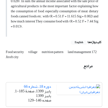
0.028). In sum, the annual income associated with the sale price of
agricultural products is the most important factor explaining how
the consumption of food, especially consumption of meat, dietary
foods, canned foods, etc. with (R = 0.51, F = 11.615, Sig = 0.002) and
how much interest They consume food with (R = 0.52, F = 7.44, Sig
= 0.013).
کلیدواژه‌ها
English
Food security
village
nutrition pattern
land management 172
Jiroft city
مراجع
دوره 18، شماره 66
پاییز 1399، صفحۀ 185-1.
پاییز 1399
صفحه
129-146