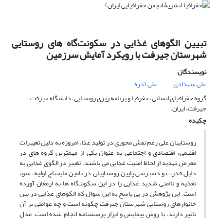
تبیین الگوهای غذایی در سکونت‌گاه های روستایی
شهرستان جیرفت با رویکرد آمایش سرزمین
نویسندگان
علی شهدادی
علی آذره
گروه جغرافیای انسانی، جغرفیا و برنامه ریزی روستایی، دانشگاه جیرفت،
جیرفت، ایران.
چکیده
روستاییان علی رغم نقش محوری در تولید غذا، امروزه به دلیل تغییرات
اقلیمی، اقتصادی و اجتماعی به عنوان یکی از مهمترین گروه های در
معرض تهدید از لحاظ امنیت غذایی می باشند. تغییر در الگوی غذایی به
دلیل قدرت و دسترسی پایین روستاییان در تامین مایحتاج اولیه، سوء
تغذیه و ناامنی شدید غذایی را در این سکونتگاه ها به ارمغان آورده
است. این پژوهش در پی پاسخ به این سوال که الگوهای غذایی در بین
خانوارهای روستایی شهرستان جیرفت چگونه است و چه عواملی بر آن
تاثیر دارند، با روش پیمایش و ابزار پرسشنامه انجام شده است. مدل