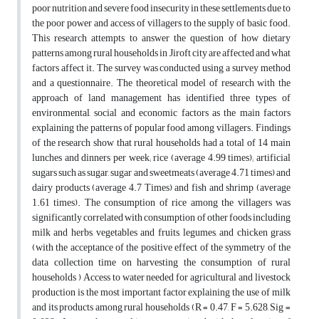
poor nutrition and severe food insecurity in these settlements due to
the poor power and access of villagers to the supply of basic food.
This research attempts to answer the question of how dietary
patterns among rural households in Jiroft city are affected and what
factors affect it. The survey was conducted using a survey method
and a questionnaire. The theoretical model of research with the
approach of land management has identified three types of
environmental, social and economic factors as the main factors
explaining the patterns of popular food among villagers. Findings
of the research show that rural households had a total of 14 main
lunches and dinners per week; rice (average 4.99 times); artificial
sugars such as sugar, sugar and sweetmeats (average 4.71 times) and
dairy products (average 4.7 Times) and fish and shrimp (average
1.61 times). The consumption of rice among the villagers was
significantly correlated with consumption of other foods including
milk and herbs, vegetables and fruits, legumes, and chicken grass
(with the acceptance of the positive effect of the symmetry of the
data collection time on harvesting the consumption of rural
households ) Access to water needed for agricultural and livestock
production is the most important factor explaining the use of milk
and its products among rural households (R = 0.47, F = 5.628, Sig =