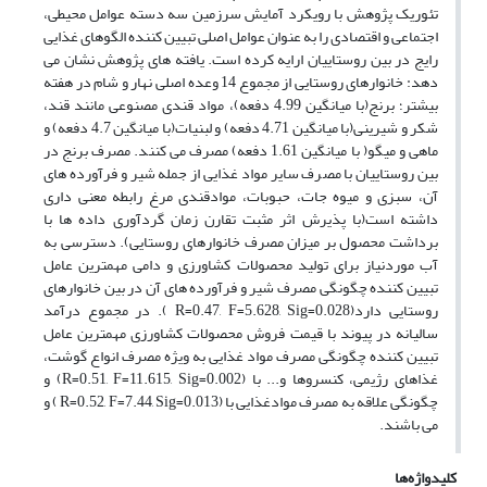
تئوریک پژوهش با رویکرد آمایش سرزمین سه دسته عوامل محیطی،
اجتماعی و اقتصادی را به عنوان عوامل اصلی تبیین کننده الگوهای غذایی
رایج در بین روستاییان ارایه کرده است. یافته های پژوهش نشان می
دهد: خانوارهای روستایی از مجموع 14 وعده اصلی نهار و شام در هفته
بیشتر؛ برنج(با میانگین 4.99 دفعه)، مواد قندی مصنوعی مانند قند،
شکر و شیرینی(با میانگین 4.71 دفعه) و لبنیات(با میانگین 4.7 دفعه) و
ماهی و میگو( با میانگین 1.61 دفعه) مصرف می کنند. مصرف برنج در
بین روستاییان با مصرف سایر مواد غذایی از جمله شیر و فرآورده های
آن، سبزی و میوه جات، حبوبات، موادقندی مرغ رابطه معنی داری
داشته است(با پذیرش اثر مثبت تقارن زمان گردآوری داده ها با
برداشت محصول بر میزان مصرف خانوارهای روستایی). دسترسی به
آب موردنیاز برای تولید محصولات کشاورزی و دامی مهمترین عامل
تبیین کننده چگونگی مصرف شیر و فرآورده های آن در بین خانوارهای
روستایی دارد(R=0.47, F=5.628, Sig=0.028 ). در مجموع درآمد
سالیانه در پیوند با قیمت فروش محصولات کشاورزی مهمترین عامل
تبیین کننده چگونگی مصرف مواد غذایی به ویژه مصرف انواع گوشت،
غذاهای رژیمی، کنسروها و... با (R=0.51, F=11.615, Sig=0.002) و
چگونگی علاقه به مصرف موادغذایی با (R=0.52, F=7.44, Sig=0.013 ) و
می باشند.
کلیدواژه‌ها