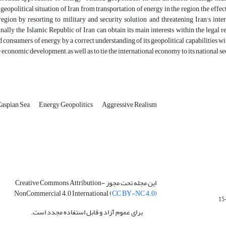
 geopolitical situation of Iran from transportation of energy in the region, the effe
egion by resorting to military and security solution and threatening Iran's inte
nally the Islamic Republic of Iran can obtain its main interests within the legal 
 consumers of energy, by a correct understanding of its geopolitical capabilities wit
e economic development, as well as to tie the international economy to its national se
aspian Sea
Energy Geopolitics
Aggressive Realism
این مجله تحت مجوز Creative Commons Attribution-
NonCommercial 4.0 International (
CC BY-NC 4.0)
برای عموم آزاد و قابل استفاده مجدد است.