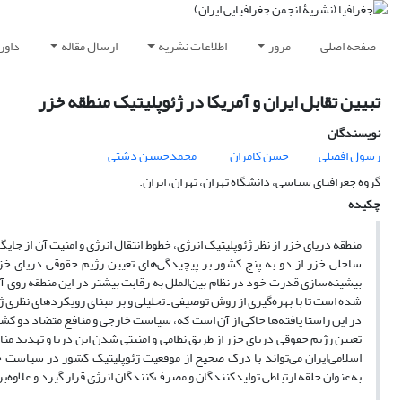
صفحه اصلی
مرور
اطلاعات نشریه
ارسال مقاله
داور
تبیین تقابل ایران و آمریکا در ژئوپلیتیک منطقه خزر
نویسندگان
رسول افضلی
حسن کامران
محمدحسین دشتی
گروه جغرافیای سیاسی، دانشگاه تهران، تهران، ایران.
چکیده
منطقه دریای‌ خزر از نظر ژئوپلیتیک انرژی، خطوط انتقال انرژی و امنیت آن از جا
ساحلی خزر از دو به پنج کشور بر پیچیدگی‌های تعیین رژیم حقوقی دریای خزر
بیشینه‌سازی قدرت خود در نظام بین‌الملل به رقابت بیشتر در این منطقه روی آو
شده است تا با بهره‌گیری از روش توصیفی ـ تحلیلی و بر مبنای رویکردهای نظری ژئ
در این راستا یافته‌ها حاکی از آن است که، سیاست خارجی و منافع متضاد دو کشور
تعیین رژیم حقوقی دریای خزر از طریق نظامی و امنیتی شدن این دریا و تهدید مناف
اسلامی‌ایران می‌تواند با درک صحیح از موقعیت ژئوپلیتیک کشور در سیاست
به‌عنوان حلقه ارتباطی تولیدکنندگان و مصرف‌‌‌کنندگان انرژی قرار گیرد و علاوه‌