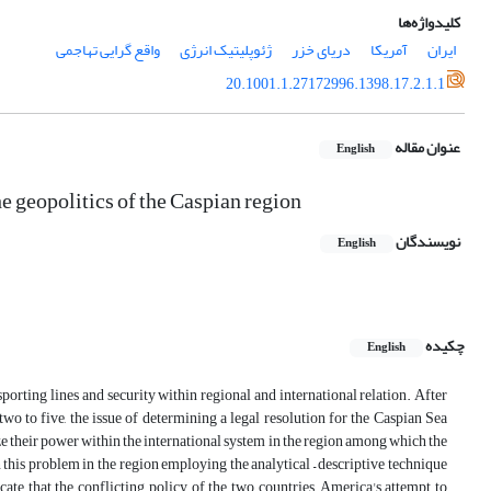
کلیدواژه‌ها
ایران
آمریکا
دریای خزر
ژئوپلیتیک انرژی
واقع گرایی تهاجمی
20.1001.1.27172996.1398.17.2.1.1
عنوان مقاله
English
he geopolitics of the Caspian region
نویسندگان
English
چکیده
English
porting lines and security within regional and international relation. After
o to five, the issue of determining a legal resolution for the Caspian Sea
 their power within the international system in the region among which the
n this problem in the region employing the analytical – descriptive technique
icate that the conflicting policy of the two countries, America's attempt to