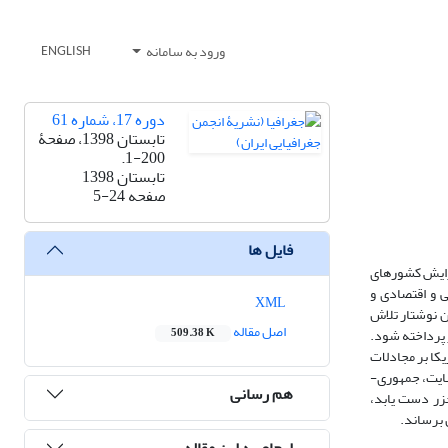
ورود به سامانه
ENGLISH
دوره 17، شماره 61
تابستان 1398، صفحۀ
200-1.
تابستان 1398
صفحه
5-24
فایل ها
افزایش کشورهای
ی و اقتصادی و
XML
ین نوشتار تلاش
اصل مقاله
ر پرداخته شود.
509.38 K
یکا بر مجادلات
نهایت، جمهوری-
هم رسانی
زر دست یابد،
ل برساند.
ارجاع به این مقاله