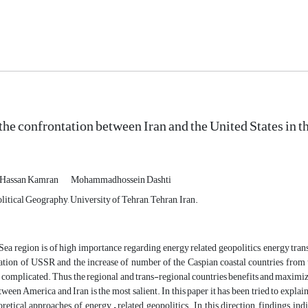
the confrontation between Iran and the United States in t
Hassan Kamran
Mohammadhossein Dashti
itical Geography, University of Tehran, Tehran, Iran.
ea region is of high importance regarding energy related geopolitics, energy trans
tion of USSR and the increase of number of the Caspian coastal countries from tw
omplicated. Thus, the regional and trans-regional countries benefits and maximize
ween America and Iran is the most salient. In this paper it has been tried to explai
retical approaches of energy – related geopolitics. In this direction, findings ind