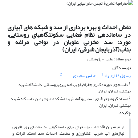
نقش احداث و بهره برداری از سد و شبکه های آبیاری
در ساماندهی نظام فضایی سکونتگاههای روستایی،
مورد: سد مخزنی علویان در نواحی مراغه و
بناب(آذربایجان شرقی/ ایران)
نوع مقاله : علمی - پژوهشی
نویسندگان
2
1
رسول غفاری راد
عباس سعیدی
1
دانشجوی دوره دکتری جغرافیا و برنامه ریزی روستائی، دانشگاه شهید
بهشتی، تهران، ایران.
2
استاد گروه جغرافیای انسانی و آمایش، دانشکده علوم زمین دانشگاه شهید
بهشتی، تهران، ایران
چکیده
از مهمترین اقدامات توسعهای برای پاسخگوئی به تقاضای روز افزون
نیازهای آب شرب، کشاورزی و صنعت، احداث سد است. اثرات و