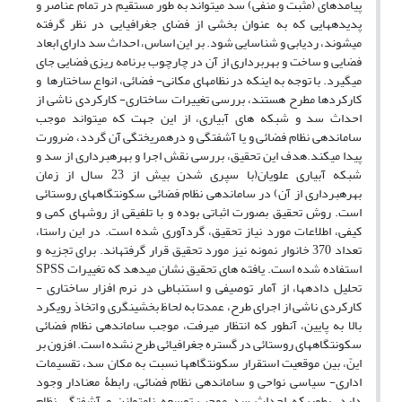
پیامدهای (مثبت و منفی) سد میتواند به طور مستقیم در تمام عناصر و
پدیدههایی که به عنوان بخشی از فضای جغرافیایی در نظر گرفته
میشوند، ردیابی و شناسایی شود. بر این اساس، احداث سد دارای ابعاد
فضایی و ساخت و بهربرداری از آن در چارچوب برنامه ریزی فضایی جای
میگیرد. با توجه به اینکه در نظامهای مکانی- فضائی، انواع ساختارها و
کارکردها مطرح هستند، بررسی تغییرات ساختاری- کارکردی ناشی از
احداث سد و شبکه های آبیاری، از این جهت که میتواند موجب
ساماندهی نظام فضائی و یا آشفتگی و درهمریختگی آن گردد، ضرورت
پیدا میکند.هدف این تحقیق، بررسی نقش اجرا و بهرهبرداری از سد و
شبکه آبیاری علویان(با سپری شدن بیش از 23 سال از زمان
بهرهبرداری از آن) در ساماندهی نظام فضائی سکونتگاههای روستائی
است. روش تحقیق بصورت اثباتی بوده و با تلفیقی از روشهای کمی و
کیفی، اطلاعات مورد نیاز تحقیق، گردآوری شده است. در این راستا،
تعداد 370 خانوار نمونه نیز مورد تحقیق قرار گرفتهاند. برای تجزیه و
استفاده شده است. یافته های تحقیق نشان میدهد که تغییرات SPSS
تحلیل دادهها، از آمار توصیفی و استنباطی در نرم افزار ساختاری -
کارکردی ناشی از اجرای طرح، عمدتا به لحاظ بخشینگری و اتخاذ رویکرد
بالا به پایین، آنطور که انتظار میرفت، موجب ساماندهی نظام فضائی
سکونتگاههای روستائی در گستره جغرافیائی طرح نشده است. افزون بر
اینً، بین موقعیت استقرار سکونتگاهها نسبت به مکان سد، تقسیمات
اداری- سیاسی نواحی و ساماندهی نظام فضائی، رابطۀ معنادار وجود
دارد، بطوریکه احداث سد موجب توسعه نامتوازن و آشفتگی نظام