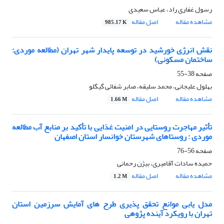
رسول غفاری راد، عباس سعیدی
مشاهده مقاله
اصل مقاله
985.17 K
نقش انرژی خورشید در توسعه پایدار شهر تهران (مطالعه موردی:
ساختمان مسکونی)
صفحه
38-55
بهلول علیجانی، محمد سلیقه، صابر شفائی گیگلو
مشاهده مقاله
اصل مقاله
1.66 M
تأثیر مهاجرت روستایی در امنیت غذایی با تأکید بر منابع آب مطالعه
موردی : روستاهای شهرستان خوانسار استان اصفهان
صفحه
56-76
حمیده سادات آقامیری، بیژن رحمانی
مشاهده مقاله
اصل مقاله
1.2 M
مدل یابی موانع تحقق پذیری طرح های آمایش سرزمین استان
تهران با رویکرد آینده پژوهی