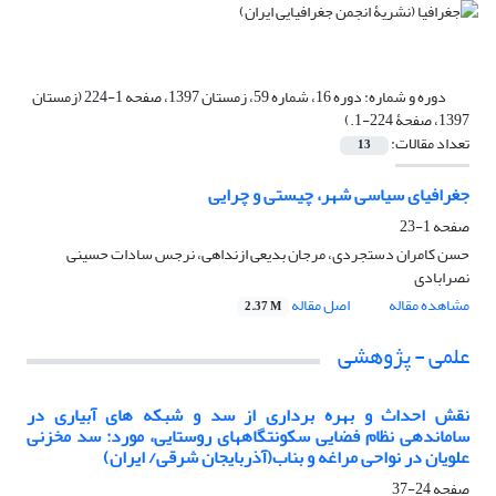
دوره و شماره:
دوره 16، شماره 59، زمستان 1397، صفحه 1-224 (زمستان
1397، صفحۀ 224-1.)
تعداد مقالات:
13
جغرافیای سیاسی شهر، چیستی و چرایی
صفحه
1-23
حسن کامران دستجردی، مرجان بدیعی ازنداهی، نرجس سادات حسینی
نصرابادی
مشاهده مقاله
اصل مقاله
2.37 M
علمی - پژوهشی
نقش احداث و بهره برداری از سد و شبکه های آبیاری در
ساماندهی نظام فضایی سکونتگاههای روستایی، مورد: سد مخزنی
علویان در نواحی مراغه و بناب(آذربایجان شرقی/ ایران)
صفحه
24-37