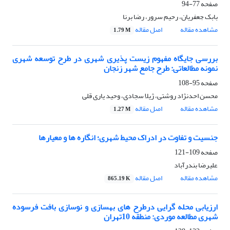
صفحه
77-94
بابک جعفریان، رحیم سرور، رضا برنا
مشاهده مقاله
اصل مقاله
1.79 M
بررسی جایگاه مفهوم زیست پذیری شهری در طرح توسعه شهری
نمونه مطالعاتی: طرح جامع شهر زنجان
صفحه
95-108
محسن احدنژاد روشتی، ژیلا سجادی، وحید یاری قلی
مشاهده مقاله
اصل مقاله
1.27 M
جنسیت و تفاوت در ادراک محیط شهری؛ انگاره ها و معیارها
صفحه
109-121
علیرضا بندرآباد
مشاهده مقاله
اصل مقاله
865.19 K
ارزیابی محله گرایی درطرح های بهسازی و نوسازی بافت فرسوده
شهری مطالعه موردی: منطقه 10تهران