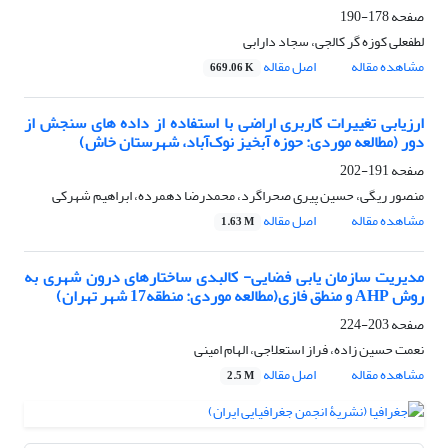
صفحه
178-190
لطفعلی کوزه گر کالجی، سجاد دارابی
مشاهده مقاله
اصل مقاله
669.06 K
ارزیابی تغییرات کاربری اراضی با استفاده از داده های سنجش از
دور (مطالعه موردی: حوزه آبخیز نوک‌آباد، شهرستان خاش)
صفحه
191-202
منصور ریگی، حسین پیری صحراگرد، محمدرضا دهمرده، ابراهیم شهرکی
مشاهده مقاله
اصل مقاله
1.63 M
مدیریت سازمان یابی فضایی- کالبدی ساختارهای درون شهری به
روش AHP و منطق فازی(مطالعه موردی: منطقه17 شهر تهران)
صفحه
203-224
نعمت حسین زاده، فراز استعلاجی، الهام امینی
مشاهده مقاله
اصل مقاله
2.5 M