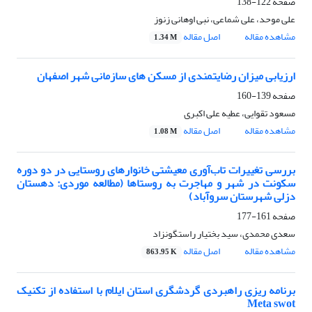
صفحه
122-138
علی موحد، علی شماعی، نبی اوهانی زنوز
مشاهده مقاله
اصل مقاله
1.34 M
ارزیابی میزان رضایتمندی از مسکن های سازمانی شهر اصفهان
صفحه
139-160
مسعود تقوایی، عطیه علی اکبری
مشاهده مقاله
اصل مقاله
1.08 M
بررسی تغییرات تاب‌آوری معیشتی خانوارهای روستایی در دو دوره
سکونت در شهر و مهاجرت به روستاها (مطالعه موردی: دهستان
دزلی شهرستان سروآباد)
صفحه
161-177
سعدی محمدی، سید بختیار راستگونزاد
مشاهده مقاله
اصل مقاله
863.95 K
برنامه ریزی راهبردی گردشگری استان ایلام با استفاده از تکنیک
Meta swot