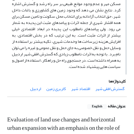
مسکن مهر و عدم وجود موانع طبیعی بر سر راه رشد و گسترش اشاره
کرد. نتایج نشان می دهد که وجود زمین های کشاورزی و باغات داخل
شهر، حق انتخاب آزادانه برای انتخاب محل سکونت و تامین مسکن برای
همه اقشار شهری از جمله اثرات و پیامدهای مثبت این پدیده به شمار
می رود. ولی پیامدهای نامطلوب این پدیده در ابعاد اقتصادی خیلی
بیشتر از اثرات مثبت است. به این ترتیب که در بخش اقتصادی، به
افزایش هزینه زیرساخت ها وخدمات شهری، تکیه بیشتر بر استفاده از
وسایل حمل و نقل خصوصی به جای حمل و نقل عمومی و غیره را می توان
نام برد. با توجه به اثرات نامطلوب زیادی که گسترش افقی شهر اردبیل
به همراه داشته است، در جستجوی راه حل و راهکار، استفاده از اصول و
سیاست هایی پیشنهاد شده است.
کلیدواژه‌ها
گسترش افقی شهر
اقتصاد شهر
کاربری زمین
اردبیل
عنوان مقاله
English
Evaluation of land use changes and horizontal
urban expansion with an emphasis on the role of