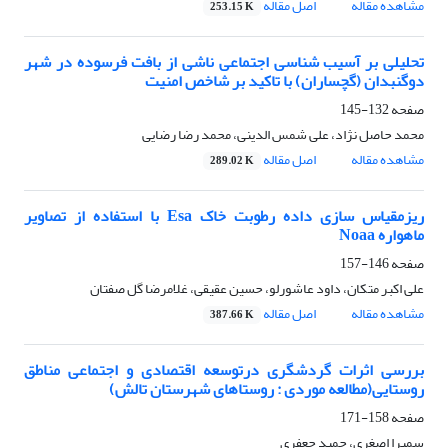
مشاهده مقاله
اصل مقاله
253.15 K
تحلیلی بر آسیب شناسی اجتماعی ناشی از بافت فرسوده در شهر
دوگنبدان (گچساران) با تاکید بر شاخص امنیت
صفحه
132-145
محمد حاصل نژاد، علی شمس الدینی، محمد رضا رضایی
مشاهده مقاله
اصل مقاله
289.02 K
ریزمقیاس سازی داده رطوبت خاک Esa با استفاده از تصاویر
ماهواره Noaa
صفحه
146-157
علی اکبر متکان، داود عاشورلو، حسین عقیقی، غلامرضا گل صفتان
مشاهده مقاله
اصل مقاله
387.66 K
بررسی اثرات گردشگری درتوسعه اقتصادی و اجتماعی مناطق
روستایی(مطالعه موردی : روستاهای شهرستان تالش)
صفحه
158-171
سمیرا اصغری، حمید جعفری