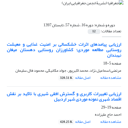
دوره و شماره:
دوره 16، شماره 57، تابستان 1397
تعداد مقالات:
12
ارزیابی پیامدهای اثرات خشکسالی بر امنیت غذایی و معیشت
روستایی مطالعه موردی؛ کشاورزان روستایی دهستان میغان
نهبندان
صفحه
5-18
مرتضی اسماعیل نژاد، محمد اکبرپور، جواد مکانیکی، محمود فال سلیمان
مشاهده مقاله
اصل مقاله
320.51 K
ارزیابی تغییرات کاربری و گسترش افقی شهری با تاکید بر نقش
اقصاد شهری نمونه موردی شهر اردبیل
صفحه
19-29
احمد حاج علیزاده
مشاهده مقاله
اصل مقاله
420.25 K