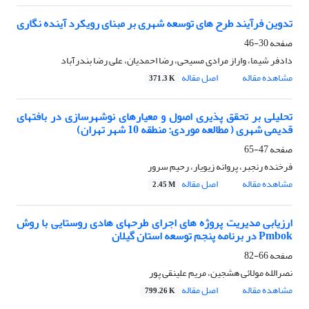
تدوین فرآیند طرح های توسعه شهری بر مبنای رویکرد آینده نگاری
صفحه
30-46
دادفر شیما، واراز مرادی مسیحی، رضا احمدیان، علی رضا بندرآباد
مشاهده مقاله
اصل مقاله
371.3 K
تحلیلی بر تحقق پذیری اصول و معیارهای نوشهرسازی در بافتهای
قدیمی شهری ( مطالعه موردی: منطقه 10 شهر تهران)
صفحه
47-65
فرخنده رنجبر، پروانه زیویار، رحیم سرور
مشاهده مقاله
اصل مقاله
2.45 M
ارزیابی مدیریت پروژه های اجرای طرحهای هادی روستایی با روش
Pmbok در برنامه پنجم توسعه استان گیلان
صفحه
66-82
نصرالله مولائی هشجین، مریم علینقی پور
مشاهده مقاله
اصل مقاله
799.26 K