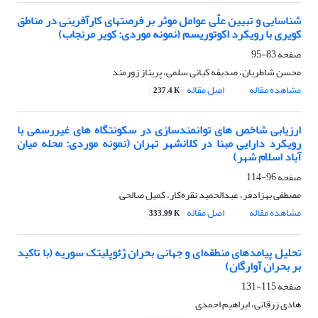
شناسایی و تبیین علّی عوامل موثر بر فرصتهای کارآفرینی در مناطق
کویری با رویکرد اکوتوریسم (نمونه موردی: کویر مرنجاب)
صفحه
83-95
محسن شاطریان، صدیقه کیانی سلمی، پریناز زورمند
مشاهده مقاله
اصل مقاله
237.4 K
ارزیابی شاخص های توانمندسازی در سکونتگاه های غیررسمی با
رویکرد دارایی مبنا در کلانشهر تهران (نمونه موردی: محله میان
آباد اسلام شهر)
صفحه
96-114
مصطفی بهزادفر، عبدالحمید نقره‌کار، کمیل صالحی
مشاهده مقاله
اصل مقاله
333.99 K
تحلیل پیامدهای منطقه‌ای و جهانی بحران ژئوپلیتک سوریه (با تاکید
بر بحران آوارگان)
صفحه
115-131
هادی زرقانی، ابراهیم احمدی