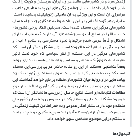
زندگی مردم در کشورهایی مانند عراق، ایران، عربستان و کویت را تحت
تاثیر خود قرار داده است. از جمله ویژگی های این پدیده طبیعی ماهیت
فرامرزی آن است و این ویژگی به آن ماهیتی ژئوپلیتیک بخشیده است.
بنابراین هر گونه اقدامی در این رابطه منوط به همکاری چند جانبه میان
کشورهای درگیر این مسئله شده است. همچنین اتکاء برخی کشورها (
دست بالا را در منابع آب و سرچشمه های آن دارند ) به نظریاتِ دارای
اشکال و گاهاً عرفی شدهِ مرتبط با نحوه دسترسی به منابع ( آب ) و
مدیریت آن بر ابهام قضیه افزوده است. ولی مشکل دیگر آن است که
کشورهای درگیر در این مسئله از نظر سیاسی که خود تحت تاثیر
تعارضات ایدئولوژیک، مذهبی، سیاسی و اجتماعی هستند، دارای روابط
بعضاً متشنجی هستند، از این رو مقاله حاضر در پی بررسی این مسئله
است که پدیده طبیعی گرد و غبار به عنوان مسئله ای ژئوپلیتیک چه
پیامدهایی برای روابط میان کشورهای منطقه برجای خواهد گذاشت. این
مقاله از نوع توصیفی تحلیلی بوده و ابزار گردآوری اطلاعات از نوع
مطالعات کتابخانه ای است. نتایج حاصل از بررسی ها نشانگر آن است که
با وجود مشکلات داخلی و مسائلی که در خصوص روابط میان کشورهای
منطقه وجود دارد، فشار افکار عمومی و به خطر افتادن کیفیت زندگی در
میان مردمان متاثر از این مسئله آنها را به سوی همکاری دو یا چند جانبه
دستکم در این موضوع مشخص سوق خواهد داد.
کلیدواژه‌ها