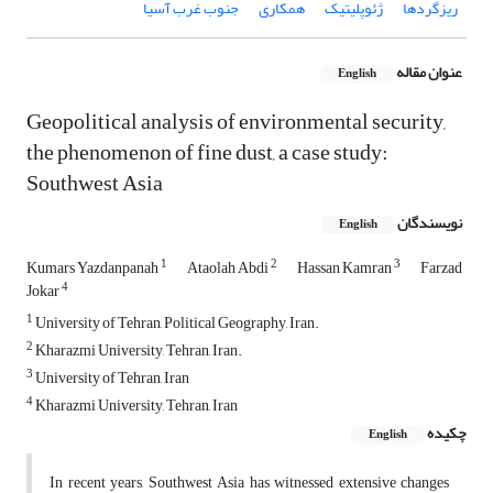
ریزگردها
ژئوپلیتیک
همکاری
جنوب غرب آسیا
عنوان مقاله
English
Geopolitical analysis of environmental security,
the phenomenon of fine dust, a case study:
Southwest Asia
نویسندگان
English
1
2
3
Kumars Yazdanpanah
Ataolah Abdi
Hassan Kamran
Farzad
4
Jokar
1
University of Tehran, Political Geography, Iran.
2
Kharazmi University, Tehran, Iran.
3
University of Tehran, Iran
4
Kharazmi University, Tehran, Iran
چکیده
English
In recent years, Southwest Asia has witnessed extensive changes