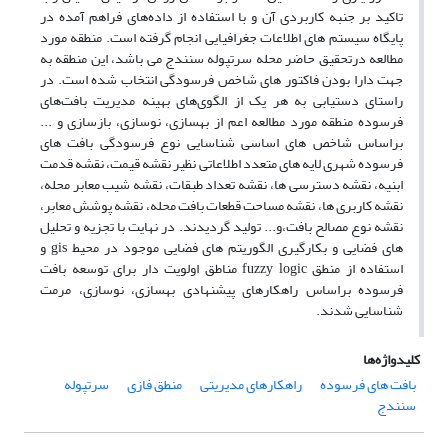
تاکید بر جنبه کاربردی آن و با استفاده از داده‌های فراهم آمده در
پایگاه سیستم های اطلاعات جغرافیایی انجام گرفته است. منطقه مورد
مطالعه درتحقیق حاضر محله سرتپوله سنندج می باشد، این منطقه به
جهت دارا بودن فاکتور های شاخص فرسودگی انتخاب شده است. در
راستای دستیابی به هر یک از الگوی‌های بهینه مدیریت بافت‌های
فرسوده منطقه مورد مطالعه اعم از بهسازی، نوسازی، بازسازی و ...
براساس شاخص های اساسی شناسایی نوع فرسودگی بافت های
فرسوده شهری لایه های متعدد اطلاعاتی نظیر نقشه قیمت، نقشه قدمت
ابنیه، نقشه دسترسی ها، نقشه تعداد طبقات، نقشه شیب معابر محله،
نقشه کاربری ها، نقشه مساحت قطعات بافت محله، نقشه پوشش معابر،
نقشه نوع مصالح بافت،و... تولید گردیدند. در نهایت با تجزیه و تحلیل
های فضایی و بکارگیری الگوریتم های فضایی موجود در محیط gis و
استفاده از منطق fuzzy logic مناطق اولویت دار برای توسعه بافت
فرسوده براساس راهکارهای پیشنهادی بهسازی، نوسازی، مرمت
شناسایی شدند.
کلیدواژه‌ها
بافت های فرسوده
راهکارهای مدیریتی
منطق فازی
سرتپوله
سنندج