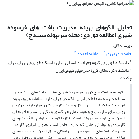
تحلیل الگوهای بهینه مدیریت بافت های فرسوده
شهری (مطالعه موردی: محله سرتپوله سنندج)
نویسندگان
2
1
حامد قادرمرزی
عاطفه احمدی
1
دانشگاه خوارزمی, گروه جغرافیای انسانی, ایران, دانشگاه خوارزمی تهران, ایران
2
دانشگاه کردستان, گروه جغرافیای طبیعی, ایران.
چکیده
توجه به بافت های کهن و فرسوده شهری بعنوان بافت‌های مسئله دار،
سابقه دیرینه نه فقط در ایران بلکه در جهان دارد. ساماندهی و بهبود
این بافت ها که اغلب در مرکز و هسته تاریخی شهر قراردارند، بهترین
روش برای بیان تاریخ و هویت ملی هر کشور و یکی از بستر های تحقق
آرمان های توسعه درونزا است. gis با توجه به توابع، الگوریتم‌های
کاربردی و توانائی هایی که دارد، قادر است بعنوان ابزاری کارامد،
مدیریت بافت‌های فرسوده را در راستای فائق آمدن به دغدغه‌های
مذکور یاری رساند.تحقیق حاضر بر اساس روش توصیفی تحلیلی و با