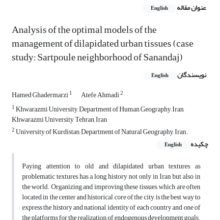
عنوان مقاله
English
Analysis of the optimal models of the
management of dilapidated urban tissues (case
study: Sartpoule neighborhood of Sanandaj)
نویسندگان
English
1
2
Hamed Ghadermarzi
Atefe Ahmadi
1
Khwarazmi University, Department of Human Geography, Iran,
Khwarazmi University, Tehran, Iran
2
University of Kurdistan, Department of Natural Geography, Iran.
چکیده
English
Paying attention to old and dilapidated urban textures as
problematic textures has a long history not only in Iran but also in
the world. Organizing and improving these tissues, which are often
located in the center and historical core of the city, is the best way to
express the history and national identity of each country and one of
the platforms for the realization of endogenous development goals.