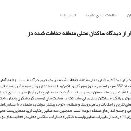
ان
اطلاعات آماری نشریه
تماس با ما
 از دیدگاه ساکنان محلی منطقه حفاظت شده دز
ار از دیدگاه ساکنان محلی منطقه حفاظت شده دز به تحریر درآمدهاست. جامعه آمار
ساکنان هفده روستای منطقه حفاظت شده دز با جمعیت 6764 نفر می باشد که تعداد 352 نفر بر اساس جدول مورگان و تاکمن و با استفاده از روش نمونه 
 نظر تیمی از متخصصان موضوعی تایید گردید. به منظور پایایی آن از ضریب آلفای کرنب
قیق نشان داد که مهم ترین انگیزه ساکنان محلی برای مشارکت در فعالیت های توسعه گردشگری پایدار، «
تفریح و امکانات رفاهی روستا و منطقه»، «توجه بیشتر دولت به منطقه»، «احساس افتخا
طبیعی و چشم اندازهای منطقه» بوده است. همچنین سه متغیر رضایت ازپیامدهایزیست م
رضایت از پیامدهای اجتماعی گردشگری، رضایت از پیامدهای اقتصادی گردشگری،44درصد از تغییرات متغیر وابسته «انگیزه مشارکت ساکنان محلی در 