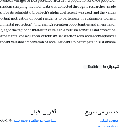
seventeen villages of Dez protected area with a population of 6764 people, of
 random sampling method. Data was collected through a researcher-made
 For its reliability, Cronbach's alpha coefficient was used, and the values
tant motivation of local residents to participate in sustainable tourism
ronmental protection", "increasing recreation opportunities and amenities of
ing to the region", "Interest in sustainable tourism activities and protection
environmental consequences of tourism, satisfaction with social consequences
ndent variable "motivation of local residents to participate in sustainable
کلیدواژه‌ها
English
دسترسی سریع
آخرین اخبار
صفحه اصلی
سیاست حق‌مؤلف و مجوز نشر
1404-05-15
درباره نشریه