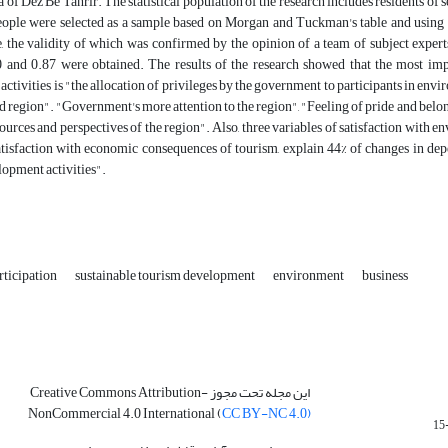
a of Dez Be Tahrir. The statistical population of the research includes residents of 
ople were selected as a sample based on Morgan and Tuckman's table and using
, the validity of which was confirmed by the opinion of a team of subject experts.
 and 0.87 were obtained. The results of the research showed that the most impor
ctivities is "the allocation of privileges by the government to participants in envi
nd region". "Government's more attention to the region", "Feeling of pride and belong
sources and perspectives of the region". Also, three variables of satisfaction with 
atisfaction with economic consequences of tourism, explain 44% of changes in depe
opment activities".
rticipation
sustainable tourism development
environment
business
این مجله تحت مجوز Creative Commons Attribution-
NonCommercial 4.0 International (
CC BY-NC 4.0)