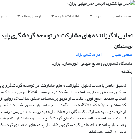
صفحه اصلی
مرور
اطلاعات نشریه
ارسال مقاله
داور
تحلیل انگیزاننده های مشارکت در توسعه گردشگری پایدار
نویسندگان
منصور غنیان
آذر هاشمی نژاد
دانشگاه کشاورزی و منابع طبیعی، خوزستان، ایران.
چکیده
تحقیق حاضر با هدف تحلیل انگیزاننده های مشارکت در توسعه گردشگری پاید
انتخاب شدند. جمع آوری اطلاعات از طریق پرسشنامه محقق ساخت که روایی آن با
که مقادیر بین 80/0 تا 87/0 به دست آمد. نتایج حاصل از تح
از طرف دولت به مشارکت کنندگان در حفاظت از محیط زیست»، «افزایش فرصت های 
نسبت به منطقه»، «علاقه به فعالیت های گردشگری پایدار و حفاظت از منابع 
پایدار» راتبیین می کنند.