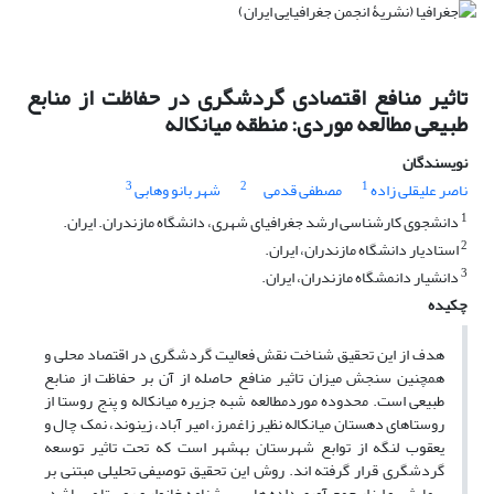
تاثیر منافع اقتصادی گردشگری در حفاظت از منابع
طبیعی مطالعه موردی: منطقه میانکاله
نویسندگان
3
2
1
ناصر علیقلی زاده
مصطفی قدمی
شهر بانو وهابی
1
دانشجوی کارشناسی ارشد جغرافیای شهری، دانشگاه مازندران. ایران.
2
استادیار دانشگاه مازندران، ایران.
3
دانشیار دانمشگاه مازندران، ایران.
چکیده
هدف از این تحقیق شناخت نقش فعالیت گردشگری در اقتصاد محلی و
همچنین سنجش میزان تاثیر منافع حاصله از آن بر حفاظت از منابع
طبیعی است. محدوده موردمطالعه شبه جزیره میانکاله و پنج روستا از
روستاهای دهستان میانکاله نظیر زاغمرز، امیر آباد، زینوند، نمک چال و
یعقوب لنگه از توابع شهرستان بهشهر است که تحت تاثیر توسعه
گردشگری قرار گرفته اند. روش این تحقیق توصیفی تحلیلی مبتنی بر
پیمایشی و ابزار جمع آوری داده ها، پرسشنامه خانوار و روستا می باشد.