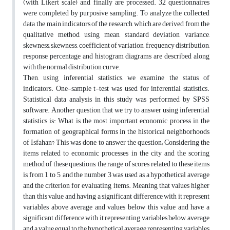
(with Likert scale) and finally are processed. 32 questionnaires
were completed by purposive sampling. To analyze the collected
data, the main indicators of the research, which are derived from the
qualitative method, using mean, standard deviation, variance,
skewness, skewness, coefficient of variation, frequency distribution,
response percentage and histogram diagrams are described along
with the normal distribution curve.
Then, using inferential statistics, we examine the status of
indicators. One-sample t-test was used for inferential statistics.
Statistical data analysis in this study was performed by SPSS
software. Another question that we try to answer using inferential
statistics is: What is the most important economic process in the
formation of geographical forms in the historical neighborhoods
of Isfahan? This was done to answer the question; Considering the
items related to economic processes in the city and the scoring
method of these questions, the range of scores related to these items
is from 1 to 5, and the number 3 was used as a hypothetical average
and the criterion for evaluating items. Meaning that values ​​higher
than this value and having a significant difference with it represent
variables above average and values ​​below this value and have a
significant difference with it representing variables below average
and a value equal to the hypothetical average representing variables