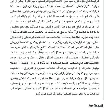
فرایندهای گوناگون سیاسی، اجتماعی و فرهنگی تاثیر دارد. یکی از این‌
موارد، فرایندهای اقتصادی است. هدف این پژوهش این است که
فرایندهای اقتصادی موثر در شکل‌گیری فرم‌های جغرافیایی شناسایی
شود که این امر از طریق مطالعه محلات تاریخی شهر اصفهان انجام شده
است. روش تحقیق به صورت ترکیبی(کمی و کیفی) انجام شده است. از
این طریق از مزایای هر دو روش کمی و کیفی بهره می گیریم. نوع تحقیق،
با توجه به موضوع آن، کاربردی می‌باشد. در تحقیق حاضر اطلاعاتی که از
محدوده مورد مطالعه بدست آمده است با استفاده از منطق و استدلال
عقلی مورد تحلیل کیفی قرار می گیرند. جهت تحلیل کمی داده ها از روش
های آمار استنباطی استفاده شده است. نتایج پژوهش نشان می‌دهد
فرایندهای اقتصادی موثر در شکل‌گیری فرم‌های جغرافیایی در محلات
تاریخی اصفهان عبارتند از: «اهمیت اماکن وقفی»، «ضرورت بازارچه»،
«اهمیت فضاهای مذهبی مانند مسجد و زیارتگاه در بازار اصفهان»، «عدم
تبلیغ مصرف و مادیات برخلاف محلات مدرن و امروزی»، «اهمیت
جوانمردی و فتوت در میان بازاریان» و «دسترسی شهروندان به خدمات
عمومی». از میان فرایندهای مورد مطالعه نیز « اهمیت اماکن وقفی»
بیشترین میانگین را به خود اختصاص داده و براساس این پژوهش،
مهم‌ترین فرایندهای اقتصادی موثر در شکل‌گیری فرم‌های جغرافیایی
در محلات تاریخی شهر اصفهان، این فرایند می‌باشد.
کلیدواژه‌ها