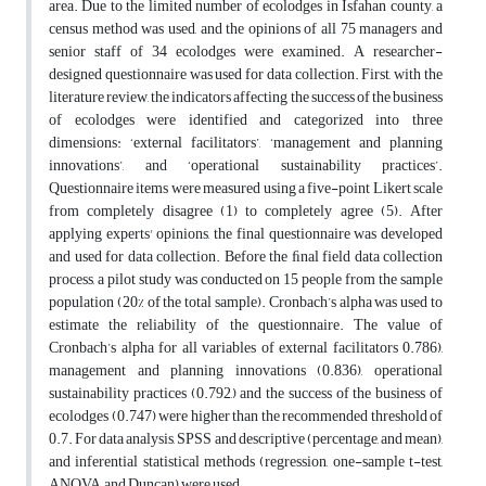
area. Due to the limited number of ecolodges in Isfahan county, a
census method was used, and the opinions of all 75 managers and
senior staff of 34 ecolodges were examined. A researcher-
designed questionnaire was used for data collection. First, with the
literature review, the indicators affecting the success of the business
of ecolodges were identified and categorized into three
dimensions: ‘external facilitators’, ‘management and planning
innovations’, and ‘operational sustainability practices’.
Questionnaire items were measured using a five-point Likert scale
from completely disagree (1) to completely agree (5). After
applying experts' opinions, the final questionnaire was developed
and used for data collection. Before the ﬁnal field data collection
process, a pilot study was conducted on 15 people from the sample
population (20% of the total sample). Cronbach’s alpha was used to
estimate the reliability of the questionnaire. The value of
Cronbach’s alpha for all variables of external facilitators 0.786),
management and planning innovations (0.836), operational
sustainability practices (0.792,) and the success of the business of
ecolodges (0.747) were higher than the recommended threshold of
0.7. For data analysis, SPSS and descriptive (percentage, and mean),
and inferential statistical methods (regression, one-sample t-test,
ANOVA, and Duncan) were used.