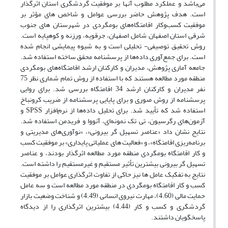
می‌باشد و عملکرد مطلوب آنها بر موفقیت گردشگری استان اثرگذار
است. هدف پژوهش حاضر بررسی عوامل و شاخص های مؤثر بر
موفقیت کسب‌وکار اقامتگاه‌های بومگردی در شهرستان های جنوب
شرقی استان اصفهان شامل اصفهان، جرقویه، ورزنه و کوهپایه است.
روش تحقیق توصیفی- تحلیلی است و به شیوه پیمایشی انجام شده
است. برای جمع‌آوری داده‌ها از پرسشنامه محقق ساخته استفاده ‌شد.
جامعه آماری پژوهش، مدیران و کارکنان ارشد اقامتگاه‌های بومگردی
منطقه مورد مطالعه هستند که با استفاده از روش تمام شماری نظر 75
نفر مدیران و کارکنان ارشد 34 اقامتگاه بررسی شد. برای روایی
پرسشنامه از روش صوری و برای پایایی پرسشنامه از ضریب کرونباخ
استفاده شد که تأیید شد. برای تحلیل داده‌ها از نرم‌افزار SPSS و
آزمون‌های رگرسیون، تی تک نمونه‌ای، آنووا و فریدمن استفاده ‌شد.
نتایج نشان داد «عناصر تسهیل گر بیرونی»، «نوآوری‌های مدیریتی و
برنامه‌ریزی اقامتگاه»، و «فعالیت های عملیاتی پایداری» بر موفقیت کسب
و کار اقامتگاه بومگردی منطقه مورد مطالعه اثرگذار بودند، و عناصر
تسهیل گر بیرونی بیشترین تأثیر مستقیم و غیرمستقیم را داشته است.
نتایج به تفکیک عامل ها نیز حاکی از تفاوت اثرگذاری عوامل بر موفقیت
کسب و کار اقامتگاه بومگردی در منطقه مورد مطالعه است و سه عامل
حمایت مالی (4.60)، مهارت نیروی انسانی (4.49) و شناخت وضعیت بازار
گردشگری و کسب و کار (4.44) بیشترین اثرگذاری را از دیدگاه
پاسخگویان داشتند.