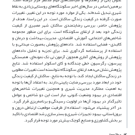
برهمین اساس در سال‌های اخیر سکونتگاه‌های روستایی زیادی به نقاط
شهری تبدیل شده‌اند. یکی از موارد مورد توجه در این تغییر، تغییرات
صورت گرفته در کیفیت زندگی ساکنان است. در این راستا، هدف از
پژوهش حاضر، بررسی رضایتمندی ساکنان شهر مصیری از کیفیت
زندگی خود بعد از ارتقای سکونتگاه است. برای این منظور مجموعه
شاخص‌های اجتماعی، آموزش، اقتصادی، مدیریت،بهداشت و درمان و
کالبدی- فضایی استفاده شد. داده‌های پژوهش به‌صورت میدانی و با
استفاده از پرسشنامه گردآوری شد. برای تجزیه و تحلیل داده‌های
پژوهش از روش‌های آماری همچون آزمون تی تک نمونه‌ای، همبستگی
پیرسون، رگرسیون خطی چندگانه و کای اسکوئر استفاده شد. نتایج
پژوهش نشان می‌دهد ارتقای سکونتگاه نتوانسته است تغییرات مطلوبی
در زندگی ساکنان ایجاد کند، با توجه به نتایج، ساکنان از کیفیت زندگی
خود در ابعاد مورد بررسی رضایت پایینی دارند. به اعتقاد آن‌ها با توجه
به اهمیت عملکرد مدیریت شهری و همچنین تغییرات شاخص‌های
اقتصادی در بهبود وضعیت کنونی، نیاز است این دو شاخص و عوامل
تاثیرگذار در بهبود آن‌ها در اولویت رسیدگی و برنامه‌ریزی قرار گیرد.
در آخر پیشنهاد می‌شود؛ استفاده از ظرفیت موقعیت ارتباطی درون و
برون‌استانی، بهبود تجهیزات شهری و بسترسازی رشد اقتصادی با تاکید
بر بخش کشاورزی و صنایع کوچک بیش‌تر مورد توجه قرار گیرد.
کلیدواژه‌ها