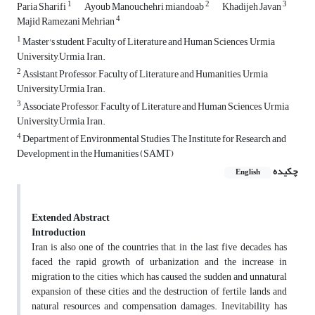
1
2
3
Paria Sharifi
Ayoub Manouchehri miandoab
Khadijeh Javan
4
Majid Ramezani Mehrian
1
Master's student, Faculty of Literature and Human Sciences, Urmia
University,Urmia, Iran.
2
Assistant Professor, Faculty of Literature and Humanities, Urmia
University,Urmia, Iran.
3
Associate Professor, Faculty of Literature and Human Sciences, Urmia
University,Urmia, Iran.
4
Department of Environmental Studies, The Institute for Research and
Development in the Humanities (SAMT)
چکیده
English
Extended Abstract
Introduction
Iran is also one of the countries that, in the last five decades, has
faced the rapid growth of urbanization and the increase in
migration to the cities, which has caused the sudden and unnatural
expansion of these cities and the destruction of fertile lands and
natural resources and compensation damages. Inevitability has