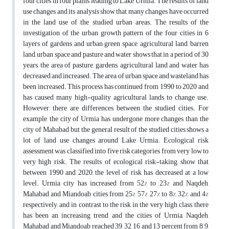
four cities in four plains leading to Lake Urmia. The results of land
use changes and its analysis show that many changes have occurred
in the land use of the studied urban areas. The results of the
investigation of the urban growth pattern of the four cities in 6
layers of gardens and urban green space, agricultural land, barren
land, urban space and pasture and water shows that in a period of 30
years, the area of pasture, gardens, agricultural land and water has
decreased and increased. The area of urban space and wasteland has
been increased. This process has continued from 1990 to 2020 and
has caused many high-quality agricultural lands to change use.
However, there are differences between the studied cities. For
example, the city of Urmia has undergone more changes than the
city of Mahabad, but the general result of the studied cities shows a
lot of land use changes around Lake Urmia. Ecological risk
assessment was classified into five risk categories from very low to
very high risk. The results of ecological risk-taking show that
between 1990 and 2020, the level of risk has decreased at a low
level. Urmia city has increased from 52% to 23% and Naqdeh,
Mahabad and Miandoab cities from 25%, 57%, 27% to 8%, 32%, and 4%
respectively, and in contrast to the risk in the very high class, there
has been an increasing trend and the cities of Urmia, Naqdeh,
Mahabad and Miandoab reached 39, 32, 16 and 13 percent from 8, 9,