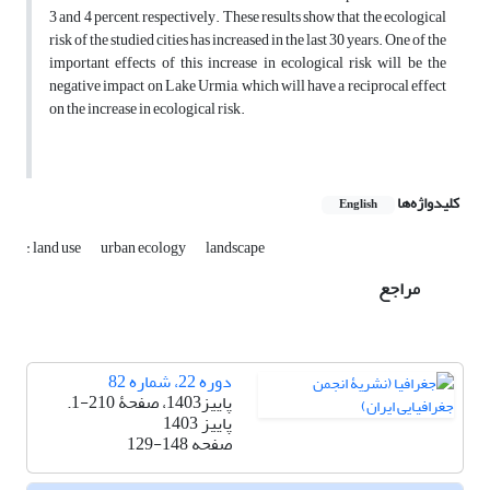
3 and 4 percent, respectively. These results show that the ecological
risk of the studied cities has increased in the last 30 years. One of the
important effects of this increase in ecological risk will be the
negative impact on Lake Urmia, which will have a reciprocal effect
on the increase in ecological risk.
کلیدواژه‌ها
English
: land use
urban ecology
landscape
مراجع
دوره 22، شماره 82
پاییز1403، صفحۀ 210-1.
پاییز 1403
صفحه
129-148