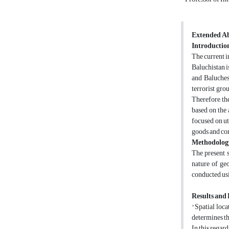
Extended Ab
Introductio
The current i
Baluchistan i
and Baluches
terrorist gro
Therefore, th
based on the 
focused on ut
goods and co
Methodolog
The present s
nature of ge
conducted usi
Results and 
"Spatial loca
determines th
In this regard