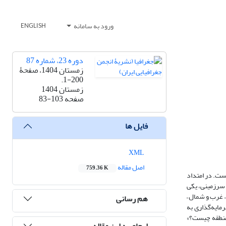
ورود به سامانه
ENGLISH
دوره 23، شماره 87
زمستان 1404، صفحۀ
200-1.
زمستان 1404
صفحه
83-103
فایل ها
XML
اصل مقاله
759.36 K
ست. در امتداد
سرزمینی، یکی
– غرب و شمال –
هم رسانی
ایه‌گذاری به‌
 منطقه چیست؟»
ارجاع به این مقاله