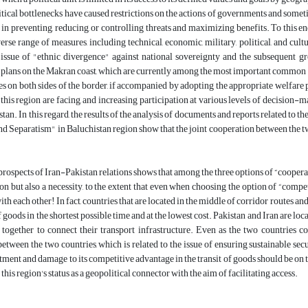
tical bottlenecks have caused restrictions on the actions of governments and someti
 in preventing, reducing, or controlling threats and maximizing benefits. To this en
erse range of measures, including technical, economic, military, political, and cu
e issue of "ethnic divergence" against national sovereignty and the subsequent g
lans on the Makran coast, which are currently among the most important common conc
 on both sides of the border, if accompanied by adopting the appropriate welfare pol
 this region are facing, and increasing participation at various levels of decisio
tan. In this regard, the results of the analysis of documents and reports related to t
d Separatism" in Baluchistan region show that the joint cooperation between the tw
 prospects of Iran-Pakistan relations shows that among the three options of “cooperat
ion but also a necessity, to the extent that even when choosing the option of “compe
th each other! In fact, countries that are located in the middle of corridor routes and 
f goods in the shortest possible time and at the lowest cost. Pakistan and Iran are l
together to connect their transport infrastructure. Even as the two countries co
etween the two countries, which is related to the issue of ensuring sustainable secu
tment and damage to its competitive advantage in the transit of goods should be on t
his region's status as a geopolitical connector with the aim of facilitating access.