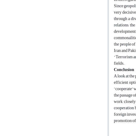
Since geopoli
very decisive
through a div
relations, th
development p
commonalities
the people of
Iran and Pakis
"Terrorism an
fields.
Conclusion
A look at the
efficient opt
“cooperate” wi
the passage o
work closely 
cooperation b
foreign inves
promotion of t