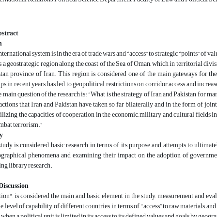
stract
n
nternational system is in the era of trade wars and “access” to strategic “points” of 
s a geostrategic region along the coast of the Sea of ​​Oman, which in territorial div
tan province of Iran. This region is considered one of the main gateways for 
ups in recent years has led to geopolitical restrictions on corridor access and increa
e main question of the research is:
“
What is the strategy of Iran and Pakistan for ma
actions that Iran and Pakistan have taken so far bilaterally and in the form of join
ilizing the capacities of cooperation in the economic, military and cultural fields i
mbat terrorism.
”
y
tudy is considered basic research in terms of its purpose and attempts to ultimat
ographical phenomena and examining their impact on the adoption of government s
ng library research.
Discussion
tion", is considered the main and basic element in the study, measurement and eval
e level of capability of different countries in terms of “access” to raw materials a
, when a political unit is limited in its access to its defined values ​​and goals by geogra