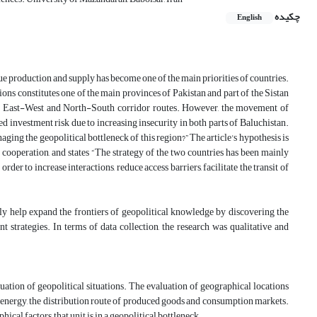
چکیده
English
value production and supply has become one of the main priorities of countries.
isions constitutes one of the main provinces of Pakistan and part of the Sistan
the East-West and North-South corridor routes. However, the movement of
sed investment risk due to increasing insecurity in both parts of Baluchistan.
naging the geopolitical bottleneck of this region?
”
The article's hypothesis is
t cooperation, and states
“
The strategy of the two countries has been mainly
n order to
increase interactions,
reduce access barriers, facilitate the transit of
ely help expand the frontiers of geopolitical knowledge by discovering the
trategies. In terms of data collection, the research was qualitative and
uation of geopolitical situations. The evaluation of geographical locations
nd energy, the distribution route of produced goods and consumption markets.
phical factors, that unit is in a geopolitical bottleneck.