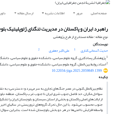
صفحه اصلی
مرور
اطلاعات نشریه
ارسال مقاله
داور
راهبرد ایران و پاکستان در مدیریت تنگنای ژئوپلیتیک بل
نوع مقاله : مقاله مستخرج از طرح پژوهشی
نویسندگان
2
1
حدیث آسمانی کناری
علی اکبر جعفری
1
پژوهشگر پسادکتری، گروه علوم سیاسی، دانشکده حقوق و علوم سیاسی، دانشگاه ما
2
استاد روابط بین الملل، گروه علوم سیاسی، دانشکده حقوق و علوم سیاسی، دانشگاه 
10.22034/jiga.2025.2059849.1399
چکیده
نظام بین‌الملل کنونی در عصر جنگ‌های تجاری به سر می‌برد و «دسترسی» به «نق
سواحل مکران، حد فاصل جنوب شرق ایران تا جنوب غرب پاکستان، منطقه «بلو
از ایالت‌های اصلی پاکستان و بخشی از استان سیستان ‌و بلوچستان ایران را تشکی
جنوب محسوب می‌شود. با این حال تحرک گروه‌های تروریستی در سالهای اخیر،
واسطه افزایش نا امنی‌ها در هر دو بخش بلوچستان شده است. بنابراین سوال 