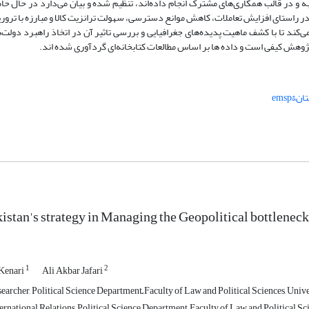
به و در قالب همکاری‌های مشترک انجام داده‌اند، تنظیم شده و بیان می‌دارد در حال حا
ر راستای افزایش تعاملات، کاهش موانع دسترسی، سهولت ترانزیت کالا و مبارزه با ترور
د تا با کشف ماهیت پدیده‌های جغرافیایی و بررسی تاثیر آن در اتخاذ راهبرد دولت‌ها
وهش کیفی است و داده ها بر اساس مطالعات کتابخانه‌ای گردآوری شده اند.
‌‌‌‌emsp
kistan's strategy in Managing the Geopolitical bottleneck
1
2
Kenari
Ali Akbar Jafari
earcher, Political Science Department, ّFaculty of Law and Political Sciences, Univ
ernational Relations, Political Science Department, Faculty of Law and Political Sc