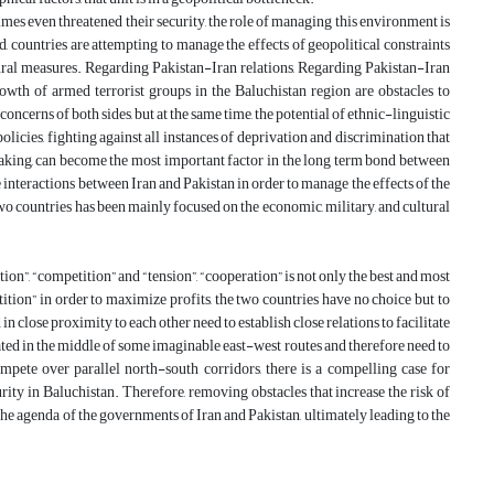
mes even threatened their security, the role of managing this environment is
d, countries are attempting to manage the effects of geopolitical constraints
ltural measures. Regarding Pakistan-Iran relations, Regarding Pakistan-Iran
rowth of armed terrorist groups in the Baluchistan region are obstacles to
erns of both sides, but at the same time, the potential of ethnic-linguistic
icies, fighting against all instances of deprivation and discrimination that
n-making, can become the most important factor in the long term bond between
he interactions between Iran and Pakistan in order to manage the effects of the
o countries has been mainly focused on the economic, military, and cultural
ion”, “competition” and “tension”, “cooperation” is not only the best and most
tition” in order to maximize profits, the two countries have no choice but to
in close proximity to each other need to establish close relations to facilitate
ocated in the middle of some imaginable east-west routes and therefore need to
mpete over parallel north-south corridors, there is a compelling case for
rity in Baluchistan. Therefore, removing obstacles that increase the risk of
he agenda of the governments of Iran and Pakistan, ultimately leading to the