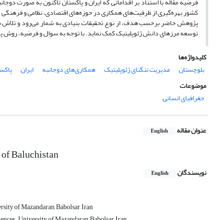
فرضیه مقاله با استناد بر اقداماتی که ایران و پاکستان تاکنون به صورت دوجان
کشور بهره‌گیری از ظرفیت‌های همکاری در حوزه‌های اقتصادی، نظامی و فرهنگی د
پژوهش حاضر برحسب هدف، از نوع تحقیقات بنیادی به شمار می‌رود و تلاش می‌کن
توسعه مرزهای دانش ژئوپلیتیک کمک نماید. با توجه به سوال و فرضیه، روش پژ
کلیدواژه‌ها
بلوچستان
مدیریت تنگنای ژئوپلیتیک
همکاری‌های دوجانبه
ایران
پاکستان&‌
موضوعات
جغرافیای انسانی
عنوان مقاله
English
 of Baluchistan
نویسندگان
English
ersity of Mazandaran, Babolsar, Iran
iences. University of Mazandaran, Babolsar, Iran