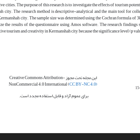
ive cities. The purpose of this research is to investigate the effects of tourism pote
 city. The research method is descriptive-analytical and the main tool for collect
 Kermanshah city. The sample size was determined using the Cochran formula of 3
ze the results of the questionnaire using Amos software. The research findings s
ive tourism and creativity in Kermanshah city, because the significance level (p valu
این مجله تحت مجوز Creative Commons Attribution-
NonCommercial 4.0 International (
CC BY-NC 4.0)
برای عموم آزاد و قابل استفاده مجدد است.