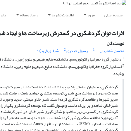
صفحه اصلی
مرور
اطلاعات نشریه
ارسال مقاله
داور
اثرات توان گردشگری در گسترش زیرساخت ها و ایجاد شهر 
نویسندگان
2
1
محسن شاطریان
رسول حیدری
شیلا ورفی نژاد
1
دانشیار گروه جغرافیا و اکوتوریسم، دانشکده منابع طبیعی و علوم زمین، دانشگاه ک
2
استادیار گروه جغرافیا و اکوتوریسم، دانشکده منابع طبیعی و علوم زمین، دانشگاه 
چکیده
گردشگری به عنوان صنعتی پاک و پویا شناخته شده است که در صورت توسعه م
صورت وجود زیرساخت های شهری توسعه بیشتری خواهد یافت. رقابت شدید میا
سایر شهرها و مقاصد گردشگری کرده است. شهر خلاق مبحثی جدید و مورد تو
شهرخلاق شاهدی بر این ادعاست و میتوان گفت که توسعه گردشگری یکی از راه 
گردشگری در گسترش زیرساختها و شکل گیری شهر خلاق در شهر کرمانشاه میب
معادلات ساختاری (SEM) با اس
گردشگری خلاق و خلاقیت در شهر کرمانشاه موثر می باشند، زیرا سطح معنی داری (p value) برای هر دو مسیر کمتر از 05/0 بوده 