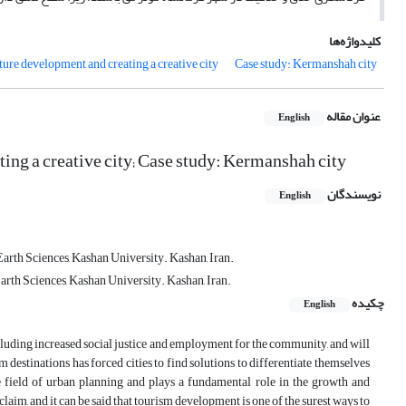
کلیدواژه‌ها
ture development and creating a creative city
Case study: Kermanshah city
عنوان مقاله
English
ing a creative city; Case study: Kermanshah city
نویسندگان
English
arth Sciences, Kashan University. Kashan, Iran.
rth Sciences, Kashan University. Kashan, Iran.
چکیده
English
ncluding increased social justice and employment for the community, and will
m destinations has forced cities to find solutions to differentiate themselves
he field of urban planning and plays a fundamental role in the growth and
 claim, and it can be said that tourism development is one of the surest ways to