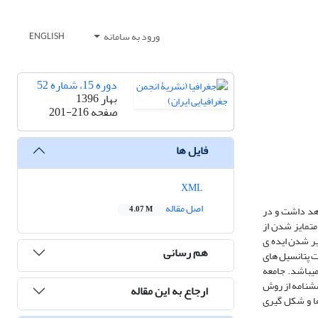
ورود به سامانه
ENGLISH
دوره 15، شماره 52
بهار 1396
صفحه
201-216
فایل ها
XML
اصل مقاله
هد داشت و در
4.07 M
تمایز شدن از
ر شدن ایده ی
هم رسانی
ت پتانسیل های
یباشد. جامعه
ایج حاصل از پرسشنامه از روش
ارجاع به این مقاله
ساخت ها و شکل گیری