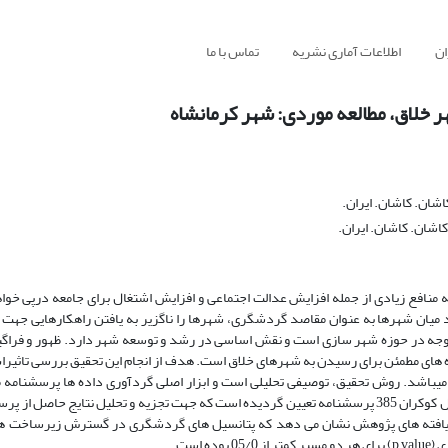
ان
اطلاعات آماری نشریه
تماس با ما
خلاق، مطالعه موردی: شهر کرمانشاه
اشان. کاشان. ایران.
کاشان. کاشان. ایران.
نافع زیادی از جمله افزایش عدالت اجتماعی و افزایش اشتغال برای جامعه درپی خوا
ن شهرها به عنوان مقاصد گردشگری، شهرها را ناگزیر به یافتن راهکارهایی جهت م
جه در حوزه شهر سازی است و نقش اساسی در رشد و توسعه شهر دارد. ظهور و فراگی
های مطمئن برای رسیدن به شهرهای خلاق است. هدف از انجام این تحقیق بررسی تاثیرا
اشد. روش تحقیق، توصیفی تحلیلی است و ابزار اصلی گردآوری داده ها پرسشنامه م
آماری مورد مطالعه ساکنین شهر کرمانشاه است. حجم نمونه با استفاده از فرمول کوکران 385 پرسشنامه تعیین گردیده است که جهت تجزیه و تحلیل نت
تفاده از نرم افزار Amos استفاده شده است. یافته های پژوهش نشان می دهد که پتانسیل های گردشگری در گسترش زیر
است.