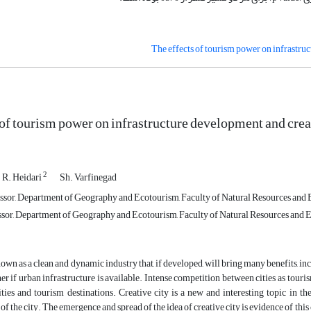
The effects of tourism power on infrastruc
 of tourism power on infrastructure development and creat
2
R. Heidari
Sh. Varfinegad
ssor, Department of Geography and Ecotourism, Faculty of Natural Resources and E
ssor, Department of Geography and Ecotourism, Faculty of Natural Resources and Ea
own as a clean and dynamic industry that, if developed, will bring many benefits, i
er if urban infrastructure is available. Intense competition between cities as touris
ties and tourism destinations. Creative city is a new and interesting topic in t
 the city. The emergence and spread of the idea of ​​creative city is evidence of this