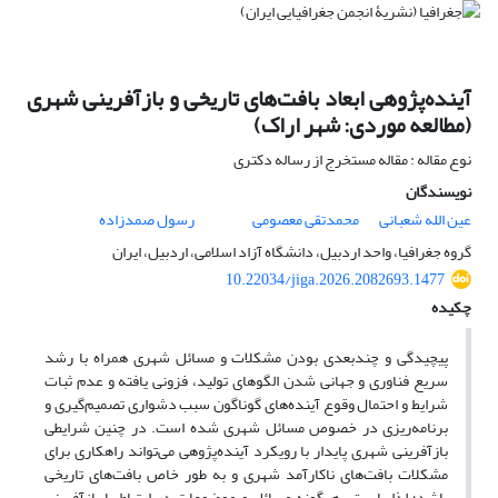
آینده‌پژوهی ابعاد بافت‌های تاریخی و بازآفرینی شهری
(مطالعه موردی: شهر اراک)
نوع مقاله : مقاله مستخرج از رساله دکتری
نویسندگان
عین الله شعبانی
محمدتقی معصومی
رسول صمدزاده
گروه جغرافیا، واحد اردبیل، دانشگاه آزاد اسلامی، اردبیل، ایران
10.22034/jiga.2026.2082693.1477
چکیده
پیچیدگی و چندبعدی بودن مشکلات و مسائل شهری همراه با رشد
سریع فناوری و جهانی شدن الگوهای تولید، فزونی یافته و عدم ثبات
شرایط و احتمال وقوع آینده‌های گوناگون سبب دشواری تصمیم‌گیری و
برنامه‌ریزی در خصوص مسائل شهری شده است. در چنین شرایطی
بازآفرینی شهری پایدار با رویکرد آینده‌پژوهی می‌تواند راهکاری برای
مشکلات بافت‌های ناکارآمد شهری و به طور خاص بافت‌های تاریخی
باشد؛ لذا بایستی هرگونه مسائل و موضوعات در ارتباط با بازآفرینی