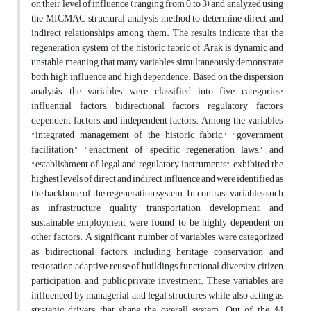
on their level of influence (ranging from 0 to 3) and analyzed using
the MICMAC structural analysis method to determine direct and
indirect relationships among them. The results indicate that the
regeneration system of the historic fabric of Arak is dynamic and
unstable, meaning that many variables simultaneously demonstrate
both high influence and high dependence. Based on the dispersion
analysis, the variables were classified into five categories:
influential factors, bidirectional factors, regulatory factors,
dependent factors, and independent factors. Among the variables,
"integrated management of the historic fabric," "government
facilitation," "enactment of specific regeneration laws," and
"establishment of legal and regulatory instruments" exhibited the
highest levels of direct and indirect influence and were identified as
the backbone of the regeneration system. In contrast, variables such
as infrastructure quality, transportation development, and
sustainable employment were found to be highly dependent on
other factors. A significant number of variables were categorized
as bidirectional factors, including heritage conservation and
restoration, adaptive reuse of buildings, functional diversity, citizen
participation, and public–private investment. These variables are
influenced by managerial and legal structures while also acting as
strategic drivers that shape the overall system. Out of the 44