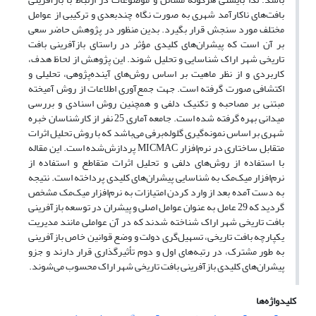
بافت‌های ناکارآمد شهری به صورت نگاه چندبعدی و ترکیبی از عوامل
مختلف مورد سنجش قرار بگیرد. بدین منظور در پژوهش حاضر سعی
بر آن است که پیشران‌های کلیدی مؤثر در راستای باز‌آفرینی بافت
تاریخی شهر اراک شناسایی و تحلیل شوند. این پژوهش از لحاظ هدف،
کاربردی و از نظر ماهیت بر اساس روش‌های آینده‌پژوهی، تحلیلی و
اکتشافی صورت گرفته است. جهت جمع‌آوری اطلاعات از روش آمیخته
مبتنی بر مصاحبه و تکنیک دلفی و همچنین روش اسنادی و بررسی
میدانی بهره گرفته شده است. جامعه آماری 25 نفر از کارشناسان خبره
شهری بر اساس نمونه‌گیری گلوله‌برفی می‌باشد که با روش تحلیل اثرات
متقابل ساختاری در نرم‌افزار MICMAC پردازش‌شده است. این مقاله
با استفاده از روش‌های دلفی و تحلیل اثرات متقاطع و استفاده از
نرم‌افزار میک‌مک به شناسایی پیشران‌های کلیدی پرداخته است. نتیجه
به دست آمده بعد از وارد کردن امتیازات به نرم‌افزار میک‌مک مشخص
گردید که 29 عامل به عنوان عوامل اصلی و پیشران در توسعه باز‌آفرینی
بافت تاریخی شهر اراک شناخته شدند که در آن عواملی مانند مدیریت
یکپارچه بافت تاریخی، تسهیل‌گری دولت و وضع قوانین خاص بازآفرینی
به طور مشترک، در رتبه‌های اول و دوم تأثیرگذاری قرار دارند و جزو
پیشران‌های کلیدی بازآفرینی بافت تاریخی شهر اراک محسوب می‌شوند.
کلیدواژه‌ها