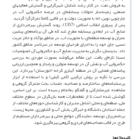
به فروش نفت، در کنار رشد شتابان شهرگرایی و گسترش فعالیتهای
صنعتی، زمینه‌ساز تحولات بیسابقه‌ای در عرصه حکمروایی آب در
چارچوبی نوین، اما با محوریت دولت و در قالبی کاملا تمرکزگرا گردید.
پس از پیروزی انقلاب اسلامی (1357)، روند گسترش بهره‌برداری از
منابع آب در ابعادی بیسابقه مطرح شد که طی آن برنامه‌های پیشین
عمران و توسعه منطقه‌ای، با محوریت اب، در مناطق نوآباد و حائز مزیت
نسبی، جای خود را به اجرای طرحهای توسعه در سرتاسر مناطق کشور
داد. بدینسان، نگرش به مدیریت منابع آب و حکمروایی آن خصوصیات
نسبتا تازه‌ای‌ یافت. این مقاله می‌کوشد بصورت موردی به بررسی
حکمروایی آب و نقش آن در توسعه متوازن و پایدار و همچنین ارزیابی
پیامدهای فضایی آن در منطقه آبیاری کرخه (خوزستان) بپردازد. این
بررسی با تکیه بر روش ترکیبی (کمی کیفی) و با استفاده از ابزار
پرسشنامه‌های ساختارمند و مصاحبه، جلسات بحث متمرکز گروهی و
مشاهده غیرمشارکتی و گفتگو به‌انجام رسیده است. بر این اساس،
کوشش شده است تا از نقطه‌نظرات همه بازیگران در سطوح مختلف
ملی، منطقه‌ای و محلی (شامل مدیران و کارشناسان حوزه‌های مختلف، از
جمله استادان دانشگاه و خبرگان بخش آب و کشاورزی، محیط زیست،
برنامه‌ریزان توسعه، نمایندگان جوامع محلی و بهره‌برداران مستقیم از
طرح، در قالب مصاحبه‌های فردی و گروهی بهره‌گیری شود.
کلیدواژه‌ها