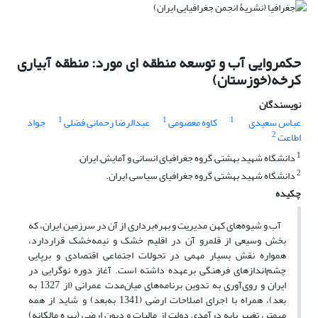
حکمروایی آب و توسعه منطقه ای مورد: منطقه آبیاری
کرخه(خوزستان)
نویسندگان
1
1
1
عباس سعیدی
کاوه معصومی
عبدالرضا رحمانی فضلی
جواد
2
اطاعت
1
دانشگاه شهید بهشتی, گروه جغرافیای انسانی و آمایش, ایران,
2
دانشگاه شهید بهشتی, گروه جغرافیای سیاسی, ایران.
چکیده
آب و شیوه‌های کهن مدیریت و بهره‌برداری از آن در سرزمین ایران، که
بخش وسیعی از قلمرو آن در اقلیم خشک و نیمه‌خشک قراردارد،
همواره نقش بسیار مهمی در تحولات اجتماعی اقتصادی و برپایی
چشم‌اندازهای فرهنگی برعهده داشته است. آغاز دوره نوگرایی در
ایران و روی‌آوری به تدوین برنامه‌های میان‌مدت عمرانی (از 1327 به
بعد)، همراه با اجرای اصلاحات ارضی (1341 به‌بعد) و شاید از همه
مهمتر، تغییر پایه درآمدی دولت از مالیات و دیون ارضی (بهره مالکانه)