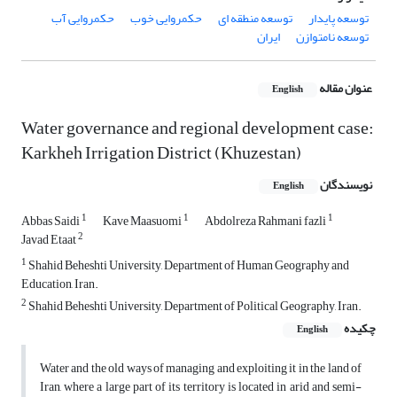
توسعه پایدار
توسعه منطقه ای
حکمروایی خوب
حکمروایی آب
توسعه نامتوازن
ایران
عنوان مقاله
English
Water governance and regional development case:
Karkheh Irrigation District (Khuzestan)
نویسندگان
English
1
1
1
Abbas Saidi
Kave Maasuomi
Abdolreza Rahmani fazli
2
Javad Etaat
1
Shahid Beheshti University, Department of Human Geography and
Education, Iran.
2
Shahid Beheshti University, Department of Political Geography, Iran.
چکیده
English
Water and the old ways of managing and exploiting it in the land of
Iran, where a large part of its territory is located in arid and semi-