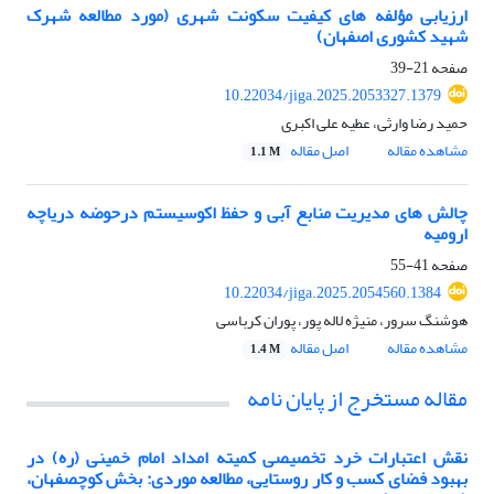
ارزیابی مؤلفه های کیفیت سکونت شهری (مورد مطالعه شهرک
شهید کشوری اصفهان)
صفحه
21-39
10.22034/jiga.2025.2053327.1379
حمید رضا وارثی، عطیه علی اکبری
مشاهده مقاله
اصل مقاله
1.1 M
چالش های مدیریت منابع آبی و حفظ اکوسیستم درحوضه دریاچه
ارومیه
صفحه
41-55
10.22034/jiga.2025.2054560.1384
هوشنگ سرور، منیژه لاله پور، پوران کرباسی
مشاهده مقاله
اصل مقاله
1.4 M
مقاله مستخرج از پایان نامه
نقش اعتبارات خرد تخصیصی کمیته امداد امام خمینی (ره) در
بهبود فضای کسب و کار روستایی، مطالعه موردی: بخش کوچصفهان،