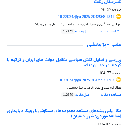
شهرستان رشت
صفحه
57-76
10.22034/jiga.2025.2042968.1341
عرفان عسگری جعفرآبادی، سمیرا محمودی، علی حاجی نژاد
مشاهده مقاله
اصل مقاله
1.21 M
علمی - پژوهشی
بررسی و تحلیل کنش سیاسی متقابل دولت‌ های ایران و ترکیه با
کُردها در دوران معاصر
صفحه
77-104
10.22034/jiga.2025.2047997.1362
عطاء اله عبدی فتح آباد، فریبا حسینی
مشاهده مقاله
اصل مقاله
1.29 M
مکان‌یابی پهنه‌های مستعد مجموعه‌های مسکونی با رویکرد پایداری
(مطالعه موردی: شهر اصفهان)
صفحه
105-122