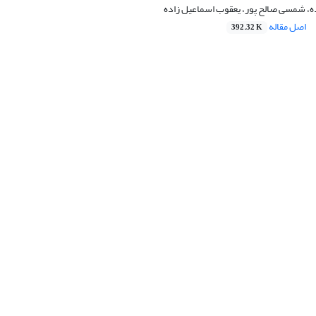
، شمسی صالح پور، یعقوب اسماعیل زاده
اصل مقاله
392.32 K