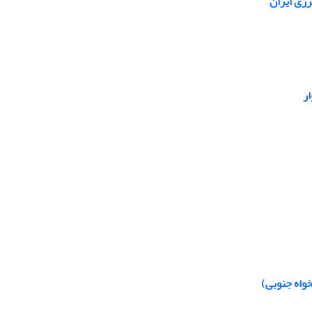
رژی ایران
ر
واه جنوبی)