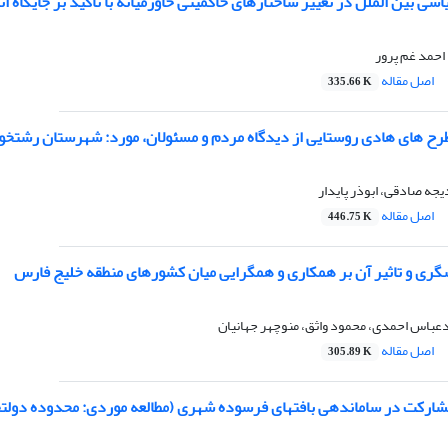
ی بین الملل در تغییر ساختارهای حاکمیتی خاورمیانه با تاکید بر جایگاه ان
حمد غم پرور
اصل مقاله
335.66 K
رح های هادی روستایی از دیدگاه مردم و مسئولان، مورد: شهرستان رشتخوا
یجه صادقی، ابوذر پایدار
اصل مقاله
446.75 K
ری و تاثیر آن بر همکاری و همگرایی میان کشورهای منطقه خلیج فارس
باس احمدی، محمود واثق، منوچهر جهانیان
اصل مقاله
305.89 K
مشارکت در ساماندهی بافتهای فرسوده شهری (مطالعه موردی: محدوده دولتخ