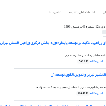
ان
اطلاعات آماری نشریه
تماس با ما
دوره 12، شماره 43، زمستان 1393
ی زراعی با تاکید بر توسعه پایدار؛ مورد: بخش مرکزی ورامین (استان تهران)
انه سلطانی مقدس، مانی سعیدی
اصل مقاله
503.2 K
لانشهر تبریز و تدوین الگوی توسعه آن
حمدرضا پورمحمدی، اسماعیل نصیری، یوسف محمدزاده
اصل مقاله
516.47 K