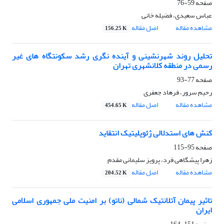
صفحه
59-76
عباس سعیدی، فضیله خانی
مشاهده مقاله
اصل مقاله
156.25 K
تحلیل روند شهرنشینی و آینده نگری رشد سکونتگاه های غیر
رسمی در منطقه کلانشهری تهران
صفحه
77-93
رحیم سرور، فرهاد جعفری
مشاهده مقاله
اصل مقاله
454.65 K
کنش های استدلالی ژئوپلیتیک انتقاید
صفحه
95-115
زهرا پیشگاهی فرد، پرویز سلیمانی مقدم
مشاهده مقاله
اصل مقاله
204.52 K
تاثیر پیمان آتلانتیک شمالی (ناتو) بر امنیت ملی جمهوری اسلامی
ایران