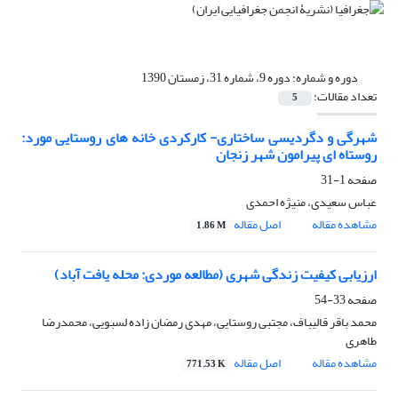
دوره و شماره:
دوره 9، شماره 31، زمستان 1390
تعداد مقالات:
5
شهرگی و دگردیسی ساختاری- کارکردی خانه های روستایی مورد:
روستاه ای پیرامون شهر زنجان
صفحه
1-31
عباس سعیدی، منیژه احمدی
مشاهده مقاله
اصل مقاله
1.86 M
ارزیابی کیفیت زندگی شهری (مطالعه موردی: محله یافت آباد)
صفحه
33-54
محمد باقر قالیباف، مجتبی روستایی، مهدی رمضان زاده لسبویی، محمدرضا
طاهری
مشاهده مقاله
اصل مقاله
771.53 K