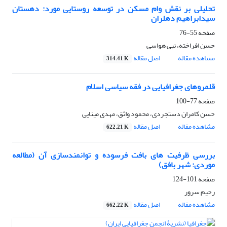
تحلیلی بر نقش وام مسکن در توسعه روستایی مورد: دهستان
سیدابراهیم دهلران
صفحه
55-76
حسن افراخته، نبی هواسی
مشاهده مقاله
اصل مقاله
314.41 K
قلمروهای جغرافیایی در فقه سیاسی اسلام
صفحه
77-100
حسن کامران دستجردی، محمود واثق، مهدی مینایی
مشاهده مقاله
اصل مقاله
622.21 K
بررسی ظرفیت های بافت فرسوده و توانمندسازی آن (مطالعه
موردی: شهر بافق)
صفحه
101-124
رحیم سرور
مشاهده مقاله
اصل مقاله
662.22 K