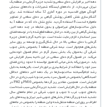
دهه اخیر بر افزایش دمای سطحی و تشدید جزیره گرمایی در منطقه یک
تهران می‌پردازد. از داده‌های ایستگاه شمیرانات و داده‌های سنجش
آلودگی هوای اقدسیه در دوره آماری 12 ساله استفاده شد. برای
آشکارسازی نقش کاهش پوشش گیاهی بر دمای سطحی از تصاویر
ماهواره لندست 8 استفاده گردید. نتایج نشان داد که در منطقه 1 به
دلیل ساخت‌وسازهای غیراصولی و بدون ضابطه در چند دهه اخیر،
پوشش گیاهی از بین رفته، درختان منطقه قطع‌شده یا در توسعه فضای
سبز استاندارد لازم رعایت نشده است. دو ناحیه گرم یا همان جزیره
گرمایی با دمای سطحی بالا در حال شکل‌گیری و توسعه بر روی سایر
بخش‌های هم‌جوار است. نیمه شرقی منطقه 1 بخصوص بخش جنوب
شرقی آن به‌عنوان یک بخش بسیار گرم در تمام فصول خودنمایی
می‌کند. در فصول گرم دمای سطحی در این ناحیه بسیار افزایش می
یابد. درصورتی‌که بخش میانی که هنوز توانسته تا حدود زیادی فضای
سبز خود را حفظ کند از شرایط بهتری برخوردار است. بااین‌همه به دلیل
رشد لجام‌گسیخته ساخت‌وسازها در یک دهه اخیر دماهای حداقل
(صبحگاهی) بخصوص در فصول سرد به‌سرعت و با شیب زیادی در حال
افزایش است. همچنین، مقادیر ریز گردها بخصوص PM10 و PM2 در
منطقه یک در حال افزایش است. تشدید جزیره گرمایی سبب شده است
بادهای جنوب غرب تا جنوب و جنوب شرقی در تمام ماه‌های سال
تشدید شده و ریزگردها از بخش‌های جنوبی شهر تهران و پهنه های بایر
اطراف بر روی این منطقه منتقل‌شده و این منطقه را بخصوص در ماه‌های
سرد سال جزء مناطق آلوده تهران قرار داده است. هدف این پژوهش