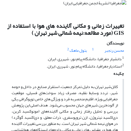
تغییرات زمانی و مکانی آلاینده های هوا با استفاده از
GIS (مورد مطالعه:نیمه شمالی شهر تهران )
نویسندگان
2
1
محسن رنجبر
بتول ماهک
1
دانشیار جغرافیا، دانشگاه پیام نور، شهرری، ایران.
2
استادیارجغرافیا، دانشگاه پیام نور، شهرری، ایران.
چکیده
کلان‌شهر تهران به دلیل تمرکز جمعیت، استقرار صنایع در داخل و حومه
شهر، تردد وسایط نقلیه، مصرف زیاد سوخت‌های فسیلی، موقعیت
جغرافیایی ویژه، اقلیم منحصربه فرد و ویژگی های خاص توپوگرافی یکی
از آلوده‌‌ترین شهرهای جهان محسوب می‌شود. هدف اصلی این پژوهش
بررسی و تحلیل رفتار زمانی و مکانی آلاینده‌های (مونوکسید کربن،
دی‌اکسید نیتروژن، ازن تروپوسفری، ذرات معلق، و دی‌اکسید گوگرد)
در هوای نیمه شمالی شهر تهران است. به منظور بررسی تغییرات آلاینده
های هوا در مقیاس های زمانی و مکانی داده‌های ایستگاه‌های هواشناسی