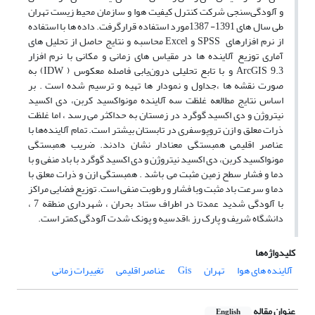
و آلودگی‌سنجی شرکت کنترل کیفیت هوا و سازمان محیط زیست تهران
طی سال های 1391- 1387مورد استفاده قرارگرفت. داده ها با استفاده
از نرم افزارهای ‌ SPSS و Excel محاسبه و نتایج حاصل از تحلیل های
آماری توزیع آلاینده ها در مقیاس های زمانی و مکانی با نرم افزار
ArcGIS 9.3 و با تابع تحلیلی درون‌یابی فاصله معکوس ( IDW) به
صورت نقشه‌ ها ،جداول و نمودار ها تهیه و ترسیم شده است . بر
اساس نتایج مطالعه غلظت سه آلاینده مونواکسید کربن، دی اکسید
نیتروژن و دی اکسید گوگرد در زمستان به حداکثر می رسد ، اما غلظت
ذرات معلق و ازن تروپوسفری در تابستان بیشتر است. تمام آلاینده‌ها با
عناصر اقلیمی همبستگی معنادار نشان دادند. ضریب همبستگی
مونواکسید کربن، دی اکسید نیتروژن و دی اکسید گوگرد با باد منفی و با
دما و فشار سطح زمین مثبت می باشد . همبستگی ازن و ذرات معلق با
دما و سرعت باد مثبت وبا فشار و رطوبت منفی است. توزیع فضایی مراکز
با آلودگی شدید عمدتا در اطراف ستاد بحران ، شهرداری منطقه 7 ،
دانشگاه شریف و پارک رز ،اقدسیه و پونک شدت آلودگی کمتر است.
کلیدواژه‌ها
آلاینده های هوا
تهران
Gis
عناصر اقلیمی
تغییرات زمانی
عنوان مقاله
English