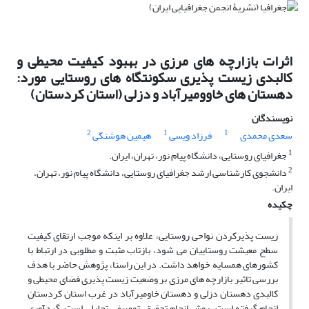
اثرات بازارچه های مرزی در بهبود کیفیت محیطی و
کالبدی زیست پذیری سکونتگاه های روستایی مورد:
دهستان های خاوومیرآباد و دزلی (استان کردستان)
نویسندگان
2
1
1
سعدی محمدی
فرزاد ویسی
هیمین هوشنگی
1
جغرافیای روستایی، دانشگاه پیام نور، تهران، ایران.
2
دانشجوی کارشناسی ارشد جغرافیای روستایی، دانشگاه پیام نور، تهران،
ایران.
چکیده
زیست پذیرکردن نواحی روستایی، علاوه بر اینکه موجب ارتقای کیفیت
سطح معیشت روستاییان می شود، بازتاب مثبت و مطلوبی در ارتباط با
کشورهای همسایه خواهد داشت. در این راستا، پژوهش حاضر با هدف
بررسی تاثیر بازارچه های مرزی بر وضعیت زیست پذیری فضای محیطی و
کالبدی دهستان دزلی و دهستان خاومیرآباد در غرب استان کردستان
انجام گرفته است. روش انجام تحقیق، توصیفی تحلیلی است. گردآوری