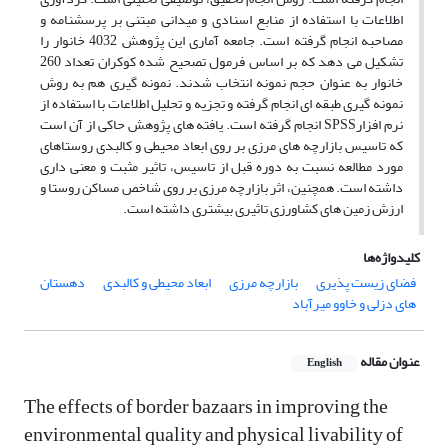
اطلاعات با استفاده از منابع اسنادی و میدانی مبتنی بر پرسشنامه و
مصاحبه انجام گرفته است. جامعه آماری این پژوهش 4032 خانوار را
تشکیل می دهد که بر اساس فرمول تصحیح شده کوکران تعداد 260
خانوار به عنوان حجم نمونه انتخاب شدند. نمونه گیری هم به روش
نمونه گیری طبقه ای انجام گرفته و تجزیه و تحلیل اطلاعات با استفاده از
نرم افزارSPSS انجام گرفته است. یافته های پژوهش حاکی از آن است
که تاسیس بازارچه های مرزی بر روی ابعاد محیطی و کالبدی روستاهای
مورد مطالعه نسبت به دوره قبل از تاسیس، تاثیر مثبت و معنی داری
داشته است. همچنین، اثر بازارچه مرزی بر روی شاخص مساکن روستا و
ارزش زمین های کشاورزی تاثیری بیشتری داشته است.
کلیدواژه‌ها
فضای زیست پذیری
بازارچه مرزی
ابعاد محیطی و کالبدی
دهستان
های دزلی و خاوو میرآباد
عنوان مقاله
English
The effects of border bazaars in improving the
environmental quality and physical livability of