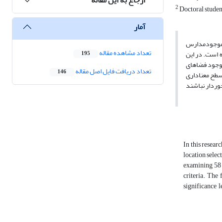
2
Doctoral student
آمار
-موجودمدارس
تعداد مشاهده مقاله
58 مدرسه نمونه از 251 مدرسه موجود انجام شده است. در این
195
موجود فضاهای
تعداد دریافت فایل اصل مقاله
146
ارهای مکانیابی نشان می دهند. در مجموع عوامل فوق باعث شده
In this resear
location selec
examining 58 s
criteria. The 
significance l