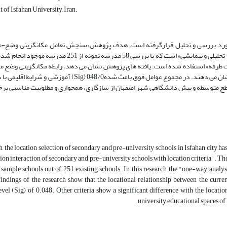
 of Isfahan University, Iran.
مورد بررسی و تحلیل قرارگرفته است. هدف پژوهش«سنجش تعامل مکانگزینی وضع
متوسطه وپیش دانشگاهی با معیارهای مکانیابی» است. روش پژوهش «توصیفی- تحلیلی و پیمایشی» است که با بررسی 
ک طرفه» استفاده شده است. یافته های پژوهش نشان می دهد، رابطه مکانگزینی وضع 
آموزشی و شرایط اقلیمی با سطح معناداری (Sig) 048/0موردتاییدقرارمی گیرد. سایرمعیارها، اختلاف معناداری را بامعی
ch, the location selection of secondary and pre-university schools in Isfahan city h
tion interaction of secondary and pre-university schools with location criteria". 
ample schools out of 251 existing schools. In this research, the "one-way analysi
findings of the research show that the locational relationship between the curre
evel (Sig) of 0.048. Other criteria show a significant difference with the locatio
university educational spaces of I