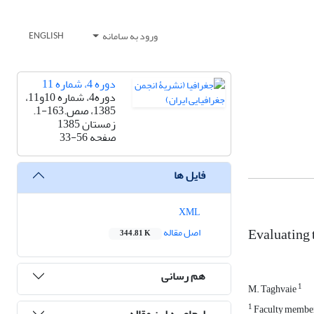
ورود به سامانه
ENGLISH
دوره 4، شماره 11
دوره4، شماره 10و11،
1385، صص.163-1.
زمستان 1385
صفحه
33-56
فایل ها
XML
Evaluating 
اصل مقاله
344.81 K
هم رسانی
1
M. Taghvaie
1
Faculty member 
ارجاع به این مقاله