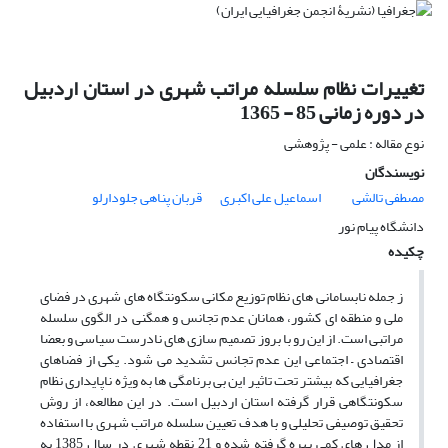
تغییرات نظام سلسله مراتب شهری در استان اردبیل
در دوره زمانی 85 - 1365
نوع مقاله : علمی - پژوهشی
نویسندگان
مصطفی تالشی
اسماعیل علی اکبری
قربان پناهی جلودارلو
دانشگاه پیام نور
چکیده
ز جمله نابسامانی های نظام توزیع مکانی سکونتگاه های شهری در فضای
ملی و منطقه ای کشور، همانان عدم تجانس و همگنی در الگوی سلسله
مراتبی است. از این رو با بروز تصمیم سازی های نادرست سیاسی و بعضا
اقتصادی – اجتماعی این عدم تجانس تشدید می شود. یکی از فضاهای
جغرافیایی که بیشتر تحت تاثیر این بی برنامگی ها به ویژه ناپایداری نظام
سکونتگاهی قرار گرفته استان اردبیل است. در این مطالعه، از روش
تحقیق توصیفی تحلیلی و با هدف تعیین سلسله مراتب شهری با استفاده
از مدل های کمی بهره گرفته شده و 21 نقطه شهری در سال 1385 به