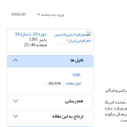
ورود به سامانه
ENGLISH
دوره 10، شماره 34
پاییز 1391
صفحه
25-46
فایل ها
XML
اصل مقاله
262.53 K
کیبی و فراگیر
هم رسانی
ت متحده آمریکا
و رویکرد سازه
 فرهنگی چگونه
ارجاع به این مقاله
است.