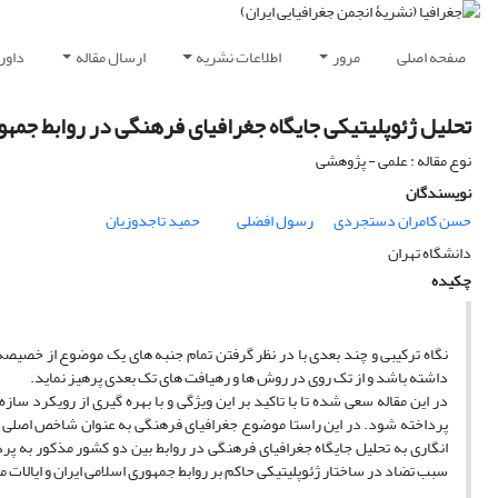
صفحه اصلی
مرور
اطلاعات نشریه
ارسال مقاله
داور
تحلیل ژئوپلیتیکی جایگاه جغرافیای فرهنگی در روابط جمهو
نوع مقاله : علمی - پژوهشی
نویسندگان
حسن کامران دستجردی
رسول افضلی
حمید تاجدوزیان
دانشگاه تهران
چکیده
نگاه ترکیبی و چند بعدی با در نظر گرفتن تمام جنبه های یک موضوع از خصیصه ه
داشته باشد و از تک روی در روش ها و رهیافت های تک بعدی پرهیز نماید.
در این مقاله سعی شده تا با تاکید بر این ویژگی و با بهره گیری از رویکرد ساز
پرداخته شود. در این راستا موضوع جغرافیای فرهنگی به عنوان شاخص اصلی م
انگاری به تحلیل جایگاه جغرافیای فرهنگی در روابط بین دو کشور مذکور به پ
سبب تضاد در ساختار ژئوپلیتیکی حاکم بر روابط جمهوری اسلامی ایران و ایالات