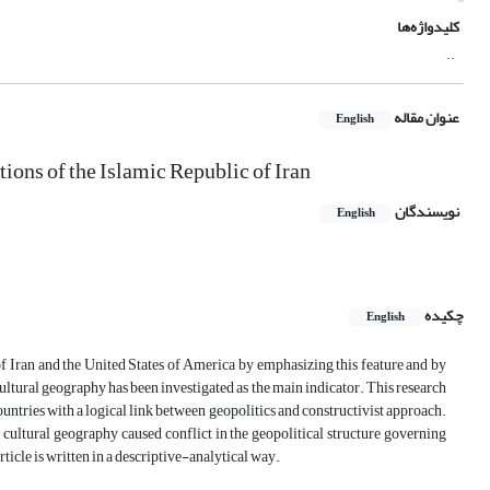
کلیدواژه‌ها
..
عنوان مقاله
English
ations of the Islamic Republic of Iran
نویسندگان
English
چکیده
English
 of Iran and the United States of America by emphasizing this feature and by
 cultural geography has been investigated as the main indicator. This research
ountries with a logical link between geopolitics and constructivist approach.
s cultural geography caused conflict in the geopolitical structure governing
rticle is written in a descriptive-analytical way.