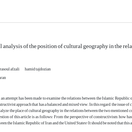
 analysis of the position of cultural geography in the rel
rasoul afzali
hamid tajdozian
hran
le, an attempt has been made to examine the relations between the Islamic Republic
structivist approach that has a balanced and mixed view. In this regard, the issue of
analyze the place of cultural geography in the relations between the two mentioned c
stion of this article is as follows: From the perspective of constructivism, how ha
een the Islamic Republic of Iran and the United States? It should be noted that this a