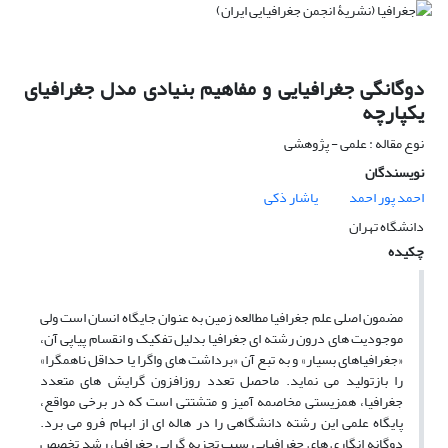
دوگانگی جغرافیایی و مفاهیم بنیادی مدل جغرافیای
یکپارچه
نوع مقاله : علمی - پژوهشی
نویسندگان
احمد پور احمد
یاشار ذکی
دانشگاه تهران
چکیده
مضمون اصلی علم جغرافیا مطالعه زمین به عنوان جایگاه انسان است ولی
موجودیت های درون رشته ای جغرافیا بدلیل تفکیک و انقسام پیاپی آن،
«جغرافیاهای بسیار» و به تبع آن «برداشت های واگرا یا حداقل ناهمگرا»
را بازتولید می نماید. ماحصل تعدد روزافزون گرایش های متعدد
جغرافیا، همزیستی مخاصمه آمیز و متشتتی است که در برخی مواقع،
پایگاه علمی این رشته دانشگاهی را در هاله ای از ابهام فرو می برد.
دوگانه انگاری های جغرافیایی سبب تجزیه گرایی جغرافیا، رشد تخصص