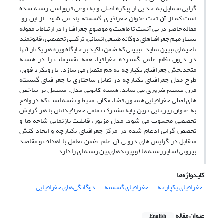
گرایی متمایل به جدایی از پیکره اصلی و به نوعی فروپاشی رشته شده
است که از آن تحت عنوان جغرافیای گسسته یاد می شود. از این رو،
مقاله حاضر در پی آنست تا ماهیت و موضوع جغرافیا را در ارتباط با مقوله
بسیار مهم جغرافیاهای دوگانه طبیعی انسانی، ترکیبی تخصصی، قانونمند
ناحیه ای تبیین نماید. تبیینی که ضمن تاکید بر جایگاه ویژه هر یک از آنها
در درون نظام علمی گسترده جغرافیا، همه تقسیمات را در هسته
متحدبخش جغرافیای یکپارچه به هم متصل می سازد. با رویکرد فوق،
طرح مدل جغرافیای یکپارچه در تقابل ساختاری با جغرافیای گسسته
قرن بیستم ضروری می نماید. هسته کانونی مدل، مشتمل بر شاخص
های اصلی جغرافیایی همچون فضا، مکان، محیط و نقشه است که در واقع
به عنوان زیربنایی ترین پایه مشترک تمامی جغرافیدانان با هر گرایش
تخصصی محسوب می شود. مدل مزبور، قابلیت بازنمایی شاخه ها و
تخصص گرایی ادغام شده در مرکز جغرافیای یکپارچه و ایجاد کنش
متقابل در گرایش های درونی آن علم، ضمن تعامل با اهداف و مقاصد
بیرونی (سایر رشته ها) و پیوندهای بین رشته ای را دارد.
کلیدواژه‌ها
جغرافیای یکپارچه
جغرافیای گسسته
دوگانگی های جغرافیایی
عنوان مقاله
English