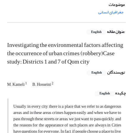
موضوعات
جغرافیای انسانی
عنوان مقاله
English
Investigating the environmental factors affecting
the occurrence of urban crimes (robbery)Case
study: Districts 1 and 7 of Qom city
نویسندگان
English
1
2
M. Kameli
B. Hosseini
چکیده
English
Usually, in every city, there is a place that we refer to as dangerous
areas, and in these areas, crimes happen easily, and when we have to
pass through these streets or areas, we just want to pass quickly, and
the reasons for the appearance of such places are always in Cities
have questions for everyone. In fact, if people choose a place to live,