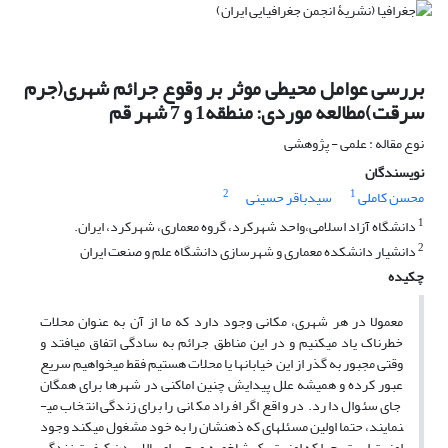
بررسی عوامل محیطی موثر بر وقوع جرائم شهری(جرم
سرقت)مطالعه موردی: منطقه1 و 7 شهر قم
نوع مقاله : علمی - پژوهشی
نویسندگان
2
1
محسن کاملی
سیدباقر حسینی
1
دانشگاه آزاد اسلامی،‌واحد شهرکرد، گروه معماری، شهرکرد،‌ ایران.
2
دانشیار دانشکده معماری و شهرسازی دانشگاه علم و صنعت ایران
چکیده
معمولا در هر شهری، مکانی وجود دارد که ما از آن به عنوان محلات
خطرناک یاد می­کنیم و در این مناطق جرائم به سادگی اتفاق می­افتد و
وقتی مجبور به گذر از این خیابان­ها یا محلات هستیم فقط می­خواهیم سریع
عبور کرده و همیشه علل پیدایش چنین اماکنی در شهرها برای همگان
جای سئوال دارد. در واقع اگر افراد مکانی را برای زندگی انتخاب می­
نمایند، حتما اولین مسئله­ای که ذهنشان را به خود مشغول می­کند وجود
امنیت است، چرا که امنیت یک شاخصه مهم برای بالا بردن کیفیت زندگی