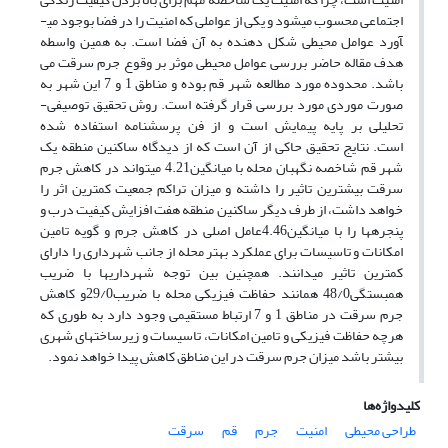
اجتماعی محسوب می­شود و یکی از عواملی که امنیت را در فضا بوجود می­
آورد عوامل محیطی شکل دهنده به آن فضا است. به همین واسطه
هدف مقاله حاضر بررسی عوامل محیطی موثر بر وقوع جرم سرقت می
باشد. محدوده مورد مطالعه شهر قم بوده و مناطق 1 و 7 این شهر به
صورت موردی مورد بررسی قرار گرفته است. روش تحقیق توصیفی-
تحلیلی بر پایه پیمایش است و از فن پرسشنامه استفاده شده
است.
نتایج تحقیق حاکی از آن است که از دیدگاه ساکنین منطقه یک
شهر قم
شاخصه نگهبان محله
با میانگین4.21
می­تواند در کاهش جرم
سرقت بیشترین تاثیر را داشته و میزان تراکم جمعیت کمترین اثر را
خواهد داشت، از طرف دیگر ساکنین منطقه هفت افزایش کیفیت درب و
پنجره­ها را با میانگین4.46عامل اصلی در کاهش جرم و گویه تامین
امکانات و تاسیسات برای عملکرد بهتر محله از جانب شهرداری را دارای
کمترین تاثیر می­دانند. هم­چنین بین توجه شهرداری­ها با ضریب
همبستگی
48/0
همانند حفاظت فیزیکی محله با ضریب
29/0
و کاهش
جرم سرقت در مناطق 1 و 7 ارتباط مستقیمی وجود دارد به طوری که
هرچه حفاظت فیزیکی و تامین امکانات، تاسیسات و زیرساخت­های شهری
بیشتر باشد میزان جرم سرقت در این مناطق کاهش پیدا خواهد نمود.
کلیدواژه‌ها
طراحی محیطی
امنیت
جرم
قم
سرقت