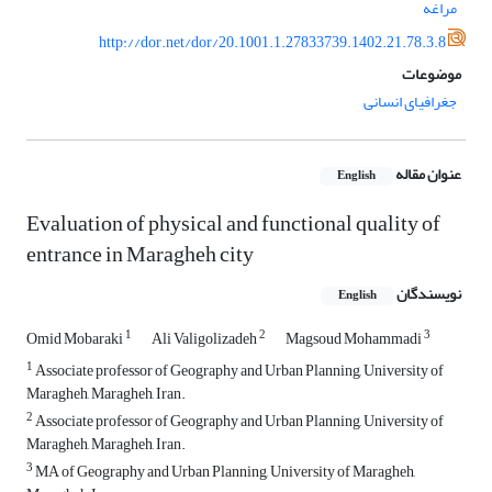
مراغه
http://dor.net/dor/20.1001.1.27833739.1402.21.78.3.8
موضوعات
جغرافیای انسانی
عنوان مقاله
English
Evaluation of physical and functional quality of
entrance in Maragheh city
نویسندگان
English
1
2
3
Omid Mobaraki
Ali Valigolizadeh
Magsoud Mohammadi
1
Associate professor of Geography and Urban Planning, University of
Maragheh, Maragheh, Iran.
2
Associate professor of Geography and Urban Planning, University of
Maragheh, Maragheh, Iran.
3
MA of Geography and Urban Planning, University of Maragheh,