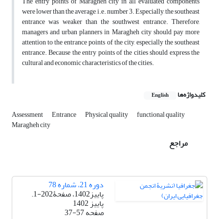
The entry points of Maragheh city in all evaluated components
were lower than the average, i.e. number 3. Especially, the southeast
entrance was weaker than the southwest entrance. Therefore,
managers and urban planners in Maragheh city should pay more
attention to the entrance points of the city, especially the southeast
entrance. Because the entry points of the cities should express the
cultural and economic characteristics of the cities.
کلیدواژه‌ها
English
Assessment
Entrance
Physical quality
functional quality
Maragheh city
مراجع
دوره 21، شماره 78
پاییز1402، صفحۀ202-1.
پاییز 1402
صفحه
37-57