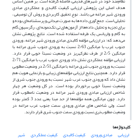
نظام‌مند خود در شهرهای قدیمی، فاصله گرفته است. بر همین اساس
هدف اصلی این پژوهش ارزیابی کیفیت کالبدی و عملکردی مبادی
ورودی شهر مراغه می باشد. نوع تحقیق کاربردی و روش آن توصیفی –
تحلیلی است. جمع‌آوری داده ها به صورت میدانی و پرسشنامه‌ای بوده و
برای تجزیه و تحلیل داده‌ها از آزمون‌های تی تک‌نمونه ای، رگرسیون گام
به گام و واریانس یک طرفه استفاده شده است. نتایچ پژوهش نشان
می‌دهد که؛ در ارزیابی مؤلفه کالبدی مبادی ورودی شهر مراغه، ورودی
جنوب غرب با میانگین 2/63 نسبت به ورودی جنوب شرق مراغه با
میانگین 2/5 از طرف نظرکهریز در وضعیت نسبتاً خوبی قرار دارد.
ارزیابی مؤلفه عملکردی نشان داد ورودی جنوب غرب با میانگین 2/71
نسبت به ورودی جنوب شرق مراغه با میانگین 2/51 در وضعیت مطلوبی
قرار دارد. همچنین نتایج ارزیابی مؤلفه‌های زیبایی و بازنمایی هویت هم
نشان داد که ورودی جنوب غرب شهر نسبت به ورودی جنوب شرق از
وضعیت نسبتاً خوبی برخوردار بوده است. در کل وضعیت هر چهار
شاخص ارزیابی مبادی ورودی شهر مراغه در وضعیت نامطلوب قرار
دارد. چون میانگین همه مؤلفه‌ها از حد مبنا یعنی عدد 3 کمتر بوده
است. ولی شاخص های مبادی ورودی سمت جنوب غرب مراغه در
وضعیت مطلوب‌تری نسبت ورودی سمت جنوب شرق قرار دارند.
کلیدواژه‌ها
ارزیابی
مبادی ورودی
کیفیت کالبدی
کیفیت عملکردی
شهر