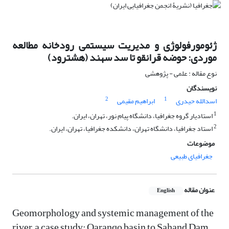
ژئومورفولوژی و مدیریت سیستمی رودخانه مطالعه
موردی: حوضه قرانقو تا سد سهند (هشترود)
نوع مقاله : علمی - پژوهشی
نویسندگان
2
1
اسدالله حیدری
ابراهیم مقیمی
1
استادیار گروه جغرافیا، دانشگاه پیام نور، تهران، ایران.
2
استاد جغرافیا، دانشگاه تهران، دانشکده جغرافیا، تهران، ایران.
موضوعات
جغرافیای طبیعی
عنوان مقاله
English
Geomorphology and systemic management of the
river, a case study: Qaranqo basin to Sahand Dam