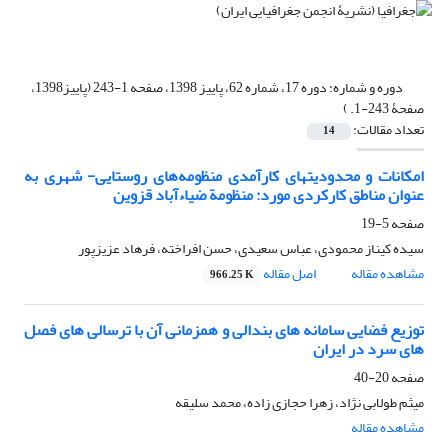
دوره و شماره:
دوره 17، شماره 62، پاییز 1398، صفحه 1-243 (پاییز1398،
صفحۀ 243-1. )
تعداد مقالات:
14
امکانات و محدودیتهای کارآمدی منظومه‌های روستایی- شهری به
عنوان مناطق کارکردی مورد: منظومة ضیاء‌آباد قزوین
صفحه
5-19
سیده کیناز محمودی، عباس سعیدی، حسن افراخته، فرهاد عزیزپور
مشاهده مقاله
اصل مقاله
966.25 K
توزیع فضایی سامانه های بندالی و همزمانی آن با ترسالی های فصل
های سرد در ایران
صفحه
20-40
میثم طولابی نژاد، زهرا حجازی زاده، محمد سلیقه
مشاهده مقاله