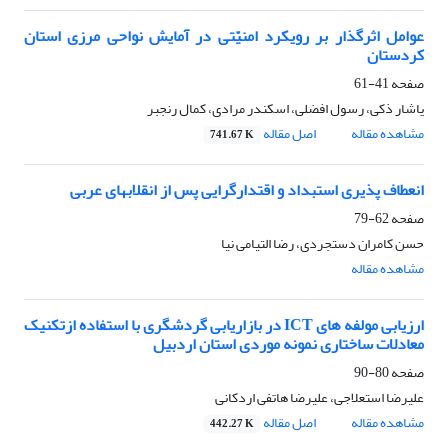
عوامل اثرگذار بر رویکرد امنیّتی در آمایش نواحی مرزی استان
کردستان
صفحه
41-61
یاشار ذکی، رسول افضلی، اسکندر مرادی، کمال رنجبر
مشاهده مقاله
اصل مقاله
741.67 K
انعطاف پذیری استبداد و اقتدارگرایی پس از انقلابهای عربی
صفحه
62-79
حسن کامران دستجردی، رضا التیامی نیا
مشاهده مقاله
ارزیابی مولفه های ICT در بازاریابی گردشگری با استفاده ازتکنیک
معادلات ساختاری نمونه موردی استان اردبیل
صفحه
80-90
علیرضا استعلاجی، علیرضا هاتفی اردکانی
مشاهده مقاله
اصل مقاله
442.27 K