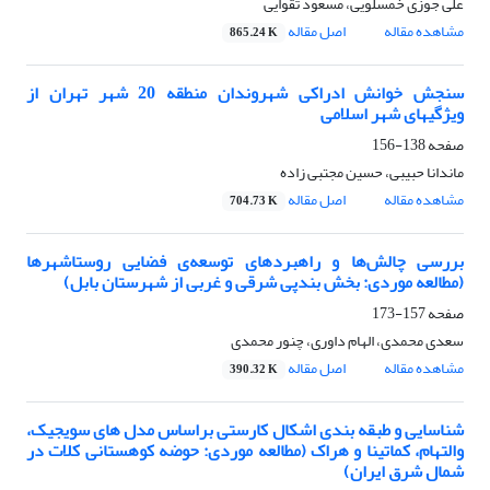
علی جوزی خمسلویی، مسعود تقوایی
مشاهده مقاله
اصل مقاله
865.24 K
سنجش خوانش ادراکی شهروندان منطقه 20 شهر تهران از
ویژگیهای شهر اسلامی
صفحه
138-156
ماندانا حبیبی، حسین مجتبی زاده
مشاهده مقاله
اصل مقاله
704.73 K
بررسی چالش‌ها و راهبردهای توسعه‌ی فضایی روستاشهرها
(مطالعه موردی: بخش بندپی شرقی و غربی از شهرستان بابل)
صفحه
157-173
سعدی محمدی، الهام داوری، چنور محمدی
مشاهده مقاله
اصل مقاله
390.32 K
شناسایی و طبقه بندی اشکال کارستی براساس مدل های سویجیک،
والتهام، کماتینا و هراک (مطالعه موردی: حوضه کوهستانی کلات در‌
شمال شرق ایران)