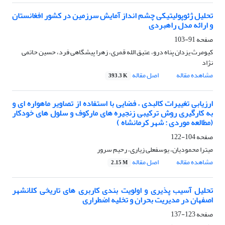
تحلیل ژئوپولیتیکی چشم انداز آمایش سرزمین در کشور افغانستان
و ارائه مدل راهبردی
صفحه
91-103
کیومرث یزدان پناه درو، عتیق الله قمری، زهرا پیشگاهی فرد، حسین حاتمی
نژاد
مشاهده مقاله
اصل مقاله
393.3 K
ارزیابی تغییرات کالبدی – فضایی با استفاده از تصاویر ماهواره ای و
به کارگیری روش ترکیبی زنجیره های مارکوف و سلول های خودکار
(مطالعه موردی : شهر کرمانشاه )
صفحه
104-122
میترا محمودیان، یوسفعلی زیاری، رحیم سرور
مشاهده مقاله
اصل مقاله
2.15 M
تحلیل آسیب پذیری و اولویت بندی کاربری های تاریخی کلانشهر
اصفهان در مدیریت بحران و تخلیه اضطراری
صفحه
123-137