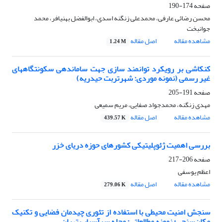
صفحه
174-190
محسن رضائی عارفی، محمدعلی زنگنه اسدی، ابوالفضل بهنیافر، محمد
جوانبخت
مشاهده مقاله
اصل مقاله
1.24 M
کنکاشی بر رویکرد توانمند سازی جهت ساماندهی سکونتگاههای
غیر رسمی (نمونه موردی: شهرتربت حیدریه)
صفحه
191-205
مهدی زنگنه، محمدجواد صفایی، مریم سمیعی
مشاهده مقاله
اصل مقاله
439.57 K
بررسی اهمیت ژئوپلیتیکی کشورهای حوزه دریای خزر
صفحه
206-217
اعظم یوسفی
مشاهده مقاله
اصل مقاله
279.06 K
سنجش امنیت محیطی با استفاده از تئوری چیدمان فضایی و تکنیک
مکان‌سنجی؛ نمونه مطالعاتی: محله سرآسیاب تهران