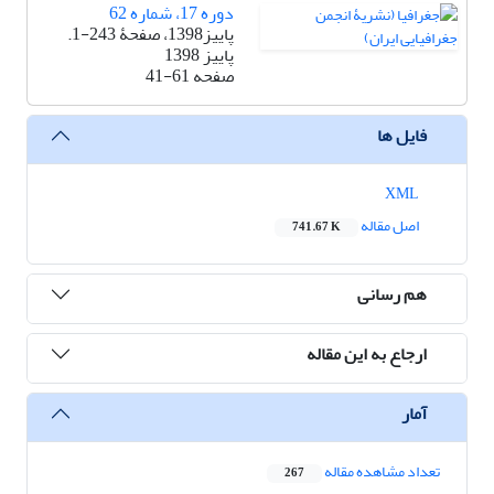
دوره 17، شماره 62
پاییز1398، صفحۀ 243-1.
پاییز 1398
صفحه
41-61
فایل ها
XML
اصل مقاله
741.67 K
هم رسانی
ارجاع به این مقاله
آمار
تعداد مشاهده مقاله
267