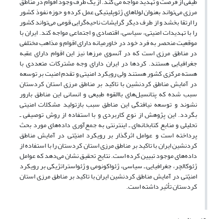
طیفی از فرصت و تهدید مواجه می کند. از یک طرف وجود اقوام در مناطق
مرزی می‌تواند بعنوان لولاهای ژئوپلیتیکی عمل کرده و حوزه نفوذ کشور
را ارتقا بخشد و از طرف دیگر گرایشات ناحیه‌گرایی قومی می‌تواند کشور
را با تهدیدات امنیتی، سیاسی، اقتصادی و اجتماعی مواجه کند. ایران با
موقعیت منحصر به فرد خود در خاورمیانه دارای اقوام و مذاهب مختلفی
در مناطق مرزی است که در آنسوی مرزها نیز این اقوام دارای عقبه
جغرافیایی هستند. کردها در ایران دارای وجه مشترکات متعددی با
هسته مرکزی کشور هستند ولی رویکرد امنیتی و تقدم امنیت بر توسعه
در آمایش مناطق کردنشین با تاکید بر مناطق مرزی استان کردستان
سبب شده که پتانسیل‌های باالقوه طبیعی و انسانی این مناطق بارور
نشوند و توسعه نیافتگی این مناطق سبب بازتولید مشکلات امنیتی
بگردد. این پژوهش از نوع کاربردی و با استفاده از روش توصیفی ـ
تحلیلی و منابع کتابخانه‌ای ـ اینترنتی به جمع‌آوری داده‌های مورد بحث
پرداخته است و عوامل اثرگذار بر رویکرد امنیّتی در آمایش مناطق
کردنشین ایران با تاکید بر مناطق مرزی استان کردستان را با استفاده از
داده‌های موجود تبیین کرده است. نتایج تحقیق نشان می‌دهد که عوامل
ژئوکالچر، جغرافیایی ـ سیاسی، ژئواکونومی و ژئواستراتژیکی بر رویکرد
امنیّتی در آمایش مناطق کردنشین ایران با تاکید بر مناطق مرزی استان
کردستان تأثیر داشته است.