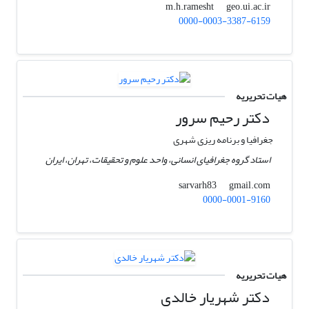
geo.ui.ac.ir
m.h.ramesht
0000-0003-3387-6159
هیات تحریریه
دکتر رحیم سرور
جغرافیا و برنامه ریزی شهری
استاد گروه جغرافیای انسانی، واحد علوم و تحقیقات، تهران، ایران
gmail.com
sarvarh83
0000-0001-9160
هیات تحریریه
دکتر شهریار خالدی