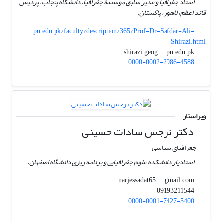
استاد جغرافیا و مدیر سابق موسسۀ جغرافیا، دانشگاه پنجاب، پردیس
قائد اعظم، لاهور، پاکستان.
pu.edu.pk/faculty/description/365/Prof-Dr-Safdar-Ali-
Shirazi.html
pu.edu.pk
shirazi.geog
0000-0002-2986-4588
ویراستار
دکتر نرجس سادات حسینی
جغرافیای سیاسی
استادیار دانشکده علوم جغرافیایی و برنامه ریزی دانشگاه اصفهان.
gmail.com
narjessadat65
09193211544
0000-0001-7427-5400