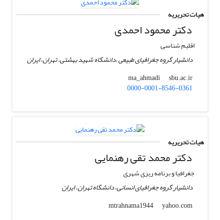
هیات تحریریه
دکتر محمود احمدی
اقلیم شناسی
دانشیار گروه جغرافیای طبیعی ،دانشگاه شهید بهشتی، تهران، ایران
sbu.ac.ir
ma_ahmadi
0000-0001-8546-0361
هیات تحریریه
دکتر محمد تقی رهنمایی
جغرافیا و برنامه ریزی شهری
دانشیار گروه جغرافیای انسانی، دانشگاه تهران، ایران
yahoo.com
mtrahnama1944