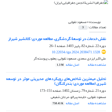
نویسنده =
مسعود تقوایی
تعداد مقالات:
3
نقش خدمات در توسعۀ گردشگری، مطالعه موردی: کلانشهر شیراز
دوره 22، شماره 82، پاییز 1403، صفحه
1-26
10.22034/iga.2024.2038471.1328
علی اکبر ایزدی سعدی، مسعود تقوایی، یعقوب پیوسته گر
مشاهده مقاله
اصل مقاله
1.3 M
تحلیل مهمترین شاخص‌‌های رویکردهای مدیریتی موثر در توسعه
شهری (مطالعه موردی: بندرکنگان)
دوره 21، شماره 79، زمستان 1402، صفحه
151-173
مسعود تقوایی، حلیمه پیرالو، مرجان شفیعی
مشاهده مقاله
اصل مقاله
758.41 K