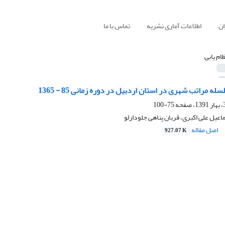
ان
اطلاعات آماری نشریه
تماس با ما
ظام یابی
ه مراتب شهری در استان اردبیل در دوره زمانی 85 - 1365
75-100
عیل علی اکبری، قربان پناهی جلودارلو
اصل مقاله
927.07 K