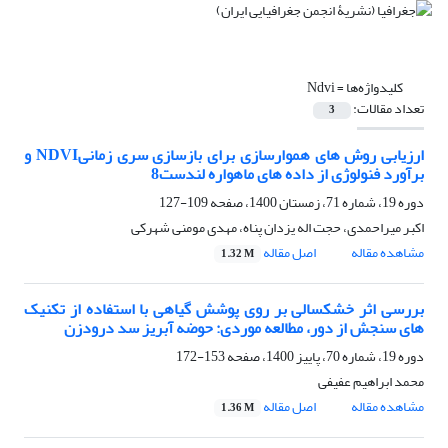
کلیدواژه‌ها =
Ndvi
تعداد مقالات:
3
ارزیابی روش های هموارسازی برای بازسازی سری زمانیNDVI و
برآورد فنولوژی از داده های ماهواره لندست8
دوره 19، شماره 71، زمستان 1400، صفحه
109-127
اکبر میراحمدی، حجت اله یزدان پناه، مهدی مومنی شهرکی
مشاهده مقاله
اصل مقاله
1.32 M
بررسی اثر خشکسالی بر روی پوشش گیاهی با استفاده از تکنیک
های سنجش از دور، مطالعه موردی: حوضه آبریز سد درودزن
دوره 19، شماره 70، پاییز 1400، صفحه
153-172
محمد ابراهیم عفیفی
مشاهده مقاله
اصل مقاله
1.36 M