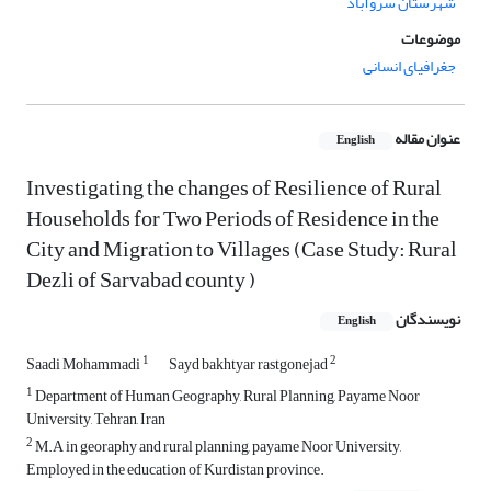
شهرستان سروآباد
موضوعات
جغرافیای انسانی
عنوان مقاله
English
Investigating the changes of Resilience of Rural
Households for Two Periods of Residence in the
City and Migration to Villages (Case Study: Rural
Dezli of Sarvabad county )
نویسندگان
English
1
2
Saadi Mohammadi
Sayd bakhtyar rastgonejad
1
Department of Human Geography, Rural Planning, Payame Noor
University, Tehran, Iran
2
M.A in georaphy and rural planning, payame Noor University,
Employed in the education of Kurdistan province.