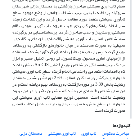
سطح تاب آوری معیشتی مهاجران بازگشتی به دهستان دزلی شهرستان
سروآباد پرداخته تا بدین ترتیب شناخت جامعی از وضع موجود سطح
تاب­آوری معیشتی منطقه مورد مطالعه حاصل گردد و این شناخت زمینه
ساز اتخاذ راهکارهای کاربردی جهت هرچه تاب آورتر نمودن نظام
معیشتی روستاییان و جذب مهاجران گردد. پرسشنامه­هایی در برگیرنده
سه شاخص اصلی تاب آوری معیشتی(اقتصادی، اجتماعی، کالبدی-
محیطی) به صورت هدفمند در میان خانوارهای بازگشتی به روستاها
توزیع گردید. پس از تجزیه و تحلیل داده­های گردآوری شده با استفاده
از آزمون­های آماری همچون: ویلکاکسون، تی زوجی، تحلیل مسیر و ابزار
نزدیک ترین همسایگی در شاخص توزیع فضایی Arc GIS، نشان دادند
که با اقدامات اقتصادی و اجتماعی انجام گرفته سطح تاب آوری معیشتی
خانوارهای بازگشتی از میانگین نامطلوب 2.69 دوره شهرنشینی به مقدار
رضایت بخش 3.39 در دوره بازگشت به روستاها بهبود یافته است و در
این میان شاخص اقتصادی می باشد که بیشترین تاثیر را در این بهبود
وضعیت داشته است. همچنین توزیع فضایی تاب آوری معیشتی این
خانوارها در سطح بخش به صورت نرمال و با رعایت اصل عدالت فضایی
صورت گرفته است.
کلیدواژه‌ها
مهاجرت معکوس
تاب آوری
تاب‌آوری معیشتی
دهستان دزلی