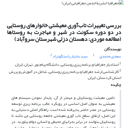
بررسی تغییرات تاب‌آوری معیشتی خانوارهای روستایی
در دو دوره سکونت در شهر و مهاجرت به روستاها
(مطالعه موردی: دهستان دزلی شهرستان سروآباد)
نویسندگان
2
1
سعدی محمدی
سید بختیار راستگونزاد
1
استادیار جغرافیا و برنامه ریزی روستایی، دانشگاه پیام نور، تهران، ایران.
2
کارشناسی ارشد جغرافیا و برنامه ریزی روستایی، شاغل در آموزش و پررش
استان کردستان، ایران.
چکیده
تامین معیشت روستاییان و مهمتر از آن، پایدار نمودن سیستم های
معیشتی به عنوان اصل اساسی در رویکرد غالب برنامه ریزی توسعه
روستایی در عصر حاضر پذیرفته شده است. راهکار اصلی دستیابی به
این اصل، ارتقای سطح تاب آوری معیشتی جامعه روستایی می باشد تا
روستاییان بتوانند در برابر بحرانهای محیطی و انسانی دوام بیاورند. در
این راستا، پژوهش کاربردی حاضر به روش توصیفی- تحلیلی به ارزیابی