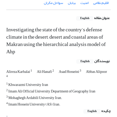
اقلیم نظامی
امنیت
بیابان
سواحل مکران
عنوان مقاله
English
Investigating the state of the country's defense
climate in the desert, desert and coastal areas of
Makran using the hierarchical analysis model of
Ahp
نویسندگان
English
1
2
3
Alireza Karbalai
Ali Hanafi
Asad Hosseini
Abbas Alipoor
4
1
Khwarazmi University, Iran
2
Imam Ali Official University, Department of Geography, Iran
3
Mohaghegh Ardabili University, Iran.
4
Imam Hossein University (AS), Iran.
چکیده
English