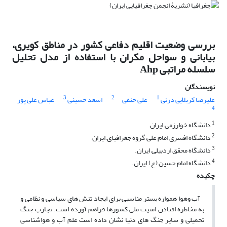
بررسی وضعیت اقلیم دفاعی کشور در مناطق کویری،
بیابانی و سواحل مکران با استفاده از مدل تحلیل
سلسله مراتبی Ahp
نویسندگان
3
2
1
علیرضا کربلایی درئی
علی حنفی
اسعد حسینی
عباس علی پور
4
1
دانشگاه خوارزمی, ایران,
2
دانشگاه افسری امام علی, گروه جغرافیای, ایران,
3
دانشگاه محقق اردبیلی, ایران.
4
دانشگاه امام حسین (ع), ایران.
چکیده
آب وهوا همواره بستر مناسبى براى ایجاد تنش هاى سیاسى و نظامى و
به مخاطره افتادن امنیت ملى کشورها فراهم آورده است. تجارب جنگ
تحمیلی و سایر جنگ های دنیا نشان داده است علم آب‌ و هواشناسی