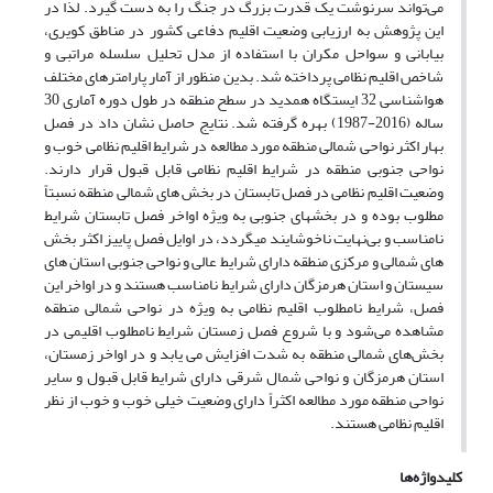
می‌تواند سرنوشت یک قدرت بزرگ در جنگ را به دست گیرد. لذا در
این پژوهش به ارزیابی وضعیت اقلیم دفاعی کشور در مناطق کویری،
بیابانی و سواحل مکران با استفاده از مدل تحلیل سلسله مراتبی و
شاخص اقلیم نظامی پرداخته شد. بدین منظور از آمار پارامترهای مختلف
هواشناسی 32 ایستگاه همدید در سطح منطقه در طول دوره آماری 30
ساله (2016-1987) بهره گرفته شد. نتایج حاصل نشان داد در فصل
بهار اکثر نواحی شمالی منطقه مورد مطالعه در شرایط اقلیم نظامی خوب و
نواحی جنوبی منطقه در شرایط اقلیم نظامی قابل قبول قرار دارند.
وضعیت اقلیم نظامی در فصل تابستان در بخش ‌های شمالی منطقه نسبتاً
مطلوب بوده و در بخشهای جنوبی به ویژه اواخر فصل تابستان شرایط
نامناسب و بی‌نهایت ناخوشایند میگردد، در اوایل فصل پاییز اکثر بخش
‌های شمالی و مرکزی منطقه دارای شرایط عالی و نواحی جنوبی استان های
سیستان و استان هرمزگان دارای شرایط نامناسب هستند و در اواخر این
فصل، شرایط نامطلوب اقلیم نظامی به ویژه در نواحی شمالی منطقه
مشاهده می‌شود و با شروع فصل زمستان شرایط نامطلوب اقلیمی در
بخش‌های شمالی منطقه به شدت افزایش می یابد و در اواخر زمستان،
استان هرمزگان و نواحی شمال شرقی دارای شرایط قابل ‌قبول و سایر
نواحی منطقه مورد مطالعه اکثراً دارای وضعیت خیلی خوب و خوب از نظر
اقلیم نظامی هستند.
کلیدواژه‌ها