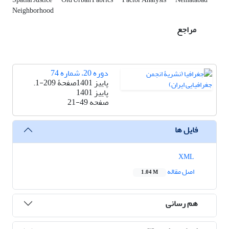
Neighborhood
مراجع
دوره 20، شماره 74
پاییز 1401صفحۀ 209-1.
پاییز 1401
صفحه
21-49
فایل ها
XML
اصل مقاله
1.04 M
هم رسانی