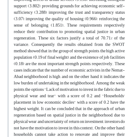
support (3.802), providing grounds for achieving economic self-
sufficiency (3.288), improving the trust and transparency status
(3.07), improving the quality of housing (0.966), reinforcing the
sense of belonging (1.851). These requirements respectively
reduce their contribution to promoting spatial justice in urban
regeneration. These six factors justify a total of 70.71% of the
variance. Consequently, the results obtained from the SWOT
method showed that in the group of strength points, the high active
population (0.19 of final weight), and the existence of job facilities
(0.18) are the most important strength points, respectively. These
cases indicate that the number of economic activists in the Nemat-
Abad neighborhood is high, and on the other hand, it indicates the
low burden of undertaking in the neighborhood. Among the weak
points, the options "Lack of motivation to invest in the fabric due to
physical wear and tear" with a score of 0.2 and "Households'
placement in low economic deciles" with a score of 0.2 have the
highest weight. It can be concluded that in the approach of urban
regeneration based on spatial justice in the neighborhood, due to
physical wear and uncertainty of return on investment, investors do
not have the motivation to invest in this context. On the other hand,
households cannot take action to renovate and improve their