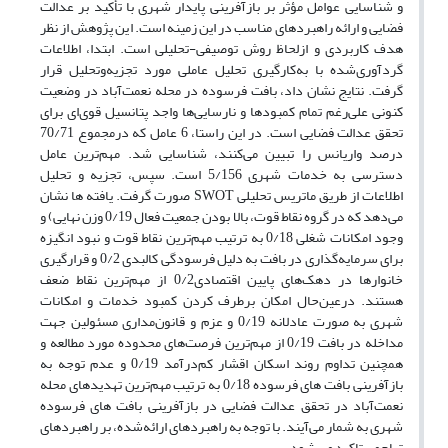
و شناسایی عوامل مؤثر بر بازآفرینی پایدار شهری با تأکید بر عدالت
فضایی و ارائه راهبردهای مناسب در این زمینه است. این پژوهش از نظر
هدف کاربردی و ازلحاظ روش توصیفی-تحلیلی است. ابتدا، اطلاعات
گردآوری‌شده با به‌کارگیری تحلیل عاملی مورد تجزیه‌وتحلیل قرار
گرفت. نتایج نشان داد، بافت فرسوده در محله نعمت‌آباد در وضعیت
کنونی علی‌رغم تمام کمبودها و نارسایی‌ها واجد پتانسیل‌ قوی‌ای برای
تحقق‌ عدالت فضایی است. در این راستا، 6 عامل که درمجموع 70/71
درصد واریانس را تبیین می‌کنند، شناسایی شد. مهم‌ترین عامل
دسترسی به خدمات شهری 5/156 است. سپس، تجزیه و تحلیل
اطلاعات از طریق ماتریس تحلیلی SWOT صورت گرفت. یافته ها نشان
می‌دهد که در گروه نقاط قوت، بالا بودن جمعیت فعال 0/19 وزن نهایی) و
وجود امکانات شغلی 0/18 به ترتیب مهم‌ترین نقاط قوت و نبود انگیزه
برای سرمایه‌گذاری در بافت به دلیل فرسودگی کالبدی 0/2 و قرارگیری
خانوارها در دهک‌های پایین اقتصادی0/2 از مهم‌ترین نقاط ضعف
هستند. درعین‌حال امکان برطرف کردن کمبود خدمات و امکانات
شهری به صورت عادلانه 0/19 و عزم و قانون‌مداری مسئولین جهت
مداخله در بافت 0/19 از مهم‌ترین فرصت‌های محدوده مورد مطالعه و
همچنین تداوم روند اسکان اقشار کم‌درآمد 0/19 و عدم توجه به
بازآفرینی بافت های فرسوده 0/18 به ترتیب مهم‌ترین تهدیدهای محله
نعمت‌آباد در تحقق عدالت فضایی در بازآفرینی بافت های فرسوده
شهری به شمار می‌آیند. با توجه به راهبردهای ارائه‌شده، بر راهبردهای
تهاجمی تاکید می شود.