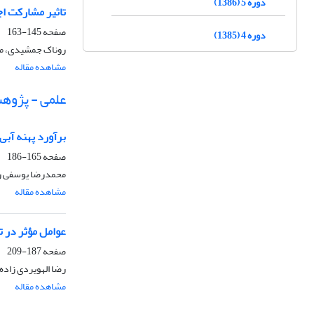
دوره 5 (1386)
تاثیر مشارکت اجتم
صفحه
145-163
دوره 4 (1385)
روناک جمشیدی، م
مشاهده مقاله
علمی - پژوه
برآورد پهنه آبی دریاچ
صفحه
165-186
محمدرضا یوسفی 
مشاهده مقاله
عوامل مؤثر در 
صفحه
187-209
رضا الهویردی زاده
مشاهده مقاله