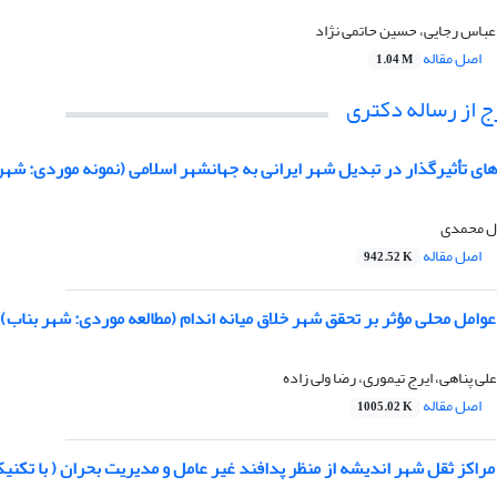
عباس رجایی، حسین حاتمی نژاد
اصل مقاله
1.04 M
 از رساله دکتری
 تأثیرگذار در تبدیل شهر ایرانی به جهانشهر اسلامی (نمونه موردی: شهر
ل محمدی
اصل مقاله
942.52 K
مل محلی مؤثر بر تحقق شهر خلاق میانه اندام (مطالعه موردی: شهر بناب)
لی پناهی، ایرج تیموری، رضا ولی زاده
اصل مقاله
1005.02 K
 مراکز ثقل شهر اندیشه از منظر پدافند غیر عامل و مدیریت بحران ( با تکن