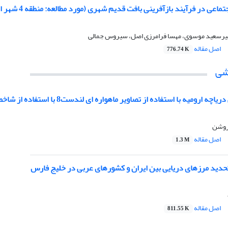
اعی در فرآیند بازآفرینی بافت قدیم شهری (مورد مطالعه: منطقه 4 شهر ارومیه)
یرسعید موسوی، مهسا فرامرزی اصل، سیروس جمالی
اصل مقاله
776.74 K
شی
ه ارومیه با استفاده از تصاویر ماهواره ای لندست8 با استفاده از شاخص MNDWI
روشن
اصل مقاله
1.3 M
تحدید مرزهای دریایی بین ایران و کشورهای عربی در خلیج فارس
اصل مقاله
811.55 K