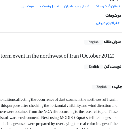
توفان گرد و خاک
شمال غرب ایران
تحلیل همدید
مودیس
موضوعات
جغرافیای طبیعی
عنوان مقاله
English
torm event in the northwest of Iran (October 2012)
نویسندگان
English
چکیده
English
nditions affecting the occurrence of dust storms in the northwest of Iran in
is purpose, after checking the horizontal visibility and wind direction and
sphere were obtained from the NOA site according to the research topic. These
rads software environment. Next, using MODIS (Equa) satellite images and
, the images used were prepared by overlaying the real color images of the