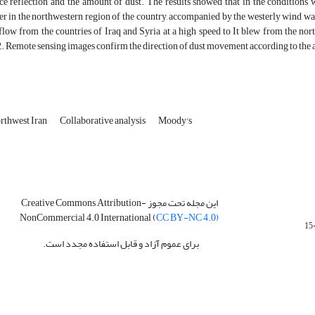
ce reflection and the amount of dust. The results showed that in the conditions 
er in the northwestern region of the country, accompanied by the westerly wind wav
 flow from the countries of Iraq and Syria at a high speed to It blew from the nor
 Remote sensing images confirm the direction of dust movement according to the ai
rthwest Iran
Collaborative analysis
Moody's
این مجله تحت مجوز Creative Commons Attribution-
NonCommercial 4.0 International (
CC BY-NC 4.0)
برای عموم آزاد و قابل استفاده مجدد است.