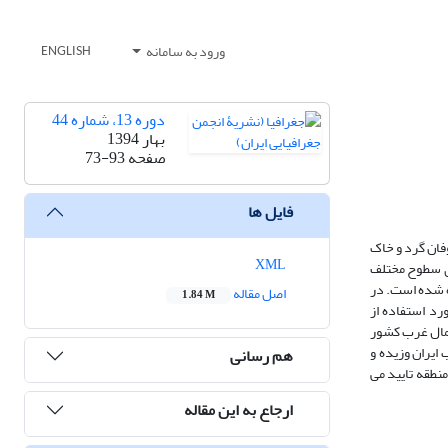
ورود به سامانه
ENGLISH
دوره 13، شماره 44
بهار 1394
صفحه
73-93
فایل ها
فان گرد و خاک
XML
زکاوی سطوح مختلف
ه شده است. در
اصل مقاله
1.84 M
رد استفاده از
شمال غرب کشور
ایران وزیده و
هم رسانی
 هوا در منطقه تایید می
ارجاع به این مقاله