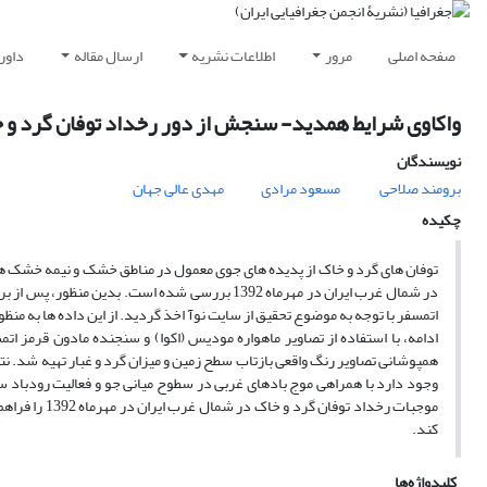
صفحه اصلی
مرور
اطلاعات نشریه
ارسال مقاله
داور
واکاوی شرایط همدید- سنجش از دور رخداد توفان گرد و خاک د
نویسندگان
برومند صلاحی
مسعود مرادی
مهدی عالی جهان
چکیده
توفان های گرد و خاک از پدیده های جوی معمول در مناطق خشک و نیمه خشک هس
در شمال غرب ایران در مهرماه 1392 بررسی شده است
اتمسفر با توجه به موضوع تحقیق از سایت نوآ اخذ گردید. از این داده ها به م
ادامه، با استفاده از تصاویر ماهواره مودیس (اکوا) و سنجنده مادون قرمز ا
همپوشانی تصاویر رنگ واقعی بازتاب سطح زمین و میزان گرد و غبار تهیه شد. ن
وجود دارد با همراهی موج بادهای غربی در سطوح میانی جو و فعالیت رودباد س
موجبات رخداد
کند.
کلیدواژه‌ها