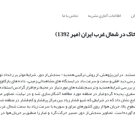
ان
اطلاعات آماری نشریه
تماس با ما
ر شمال غرب ایران (مهر 1392)
تند. در این پژوهش، از روش ترکیبی همدید- سنجش از دور، شرایط موثر بر رخداد تو
. بدین منظور، پس از بررسی دید افقی و سمت و سرعت باد در ایستگاه های مشاهداتی زمینی، داده های با
نظور بررسی شرایط همدید و ترسیم نقشه های موردنیاز در محیط نرم افزار گرادس استفاد
تمسفری، پدیده گردوغبار در منطقه مورد مطالعه آشکارسازی شد و در نهایت، تصاویر مو
تایج نشان داد که در شرایطی که شیو فشار زیاد بین مرکز پرفشار و کم فشار در منطقه 
طوح بالا، جریان هوا از روی کشورهای عراق و سوریه با سرعت زیاد به سمت شمال غرب 
 توفان گرد و خاک در شمال غرب ایران در مهرماه 1392 را فراهم آورده است. تصاویر سنجش از دور، مسیر حرکت گرد و غبار را منطبق بر جریان