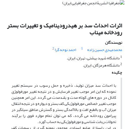
اثرات احداث سد بر هیدرودینامیک و تغییرات بستر
رودخانه میناب
نویسندگان
2
1
محمدمهدی حسین زاده
احمد نوحه گرا
1
دانشگاه شهید بهشتی، تهران، ایران.
2
دانشگاه هرمزگان، ایران.
چکیده
با احداث سد میزان تولید، ذخیره و حمل رسوب در سیستم تغییر
نموده که این امر موجب تغییر فرسایش و در نتیجه تغییر مورفولوژی
کانال در دوره های کوتاه مدت و بلندمدت می گردد. این امر همچنین
موجب تغییر خصائص مورفولوژیکی کف بستر و دیواره و در نتیجه انتقال
میزان آب و بالطبع افت و بالاآمدگی بستر و گسترش مناطق سیلگیر در
پیرامون رودخانه می گردد، که می توان تمام موارد فوق را برآیند
تحولات ریخت شناسی و مورفولوژیکی به حساب آورد.
در این راستا از منابع اسنادی موجود، نمونه گیری از رسوبات کف