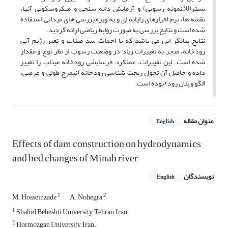
بستر(30نمونه رسوبی) و آزمایش دانه سنجی و میکروسکوبی آنها،
نقشه ها، نرم افزارهای رایانه ای و به ویژه بررسی های میدانی استفاده
شده است و نتایج بررسی به صورت روابط ریاضی ارائه گردید.
نتایج بیانگر این می باشد که با احداث سد میناب و تغیر رژیم آبی
رودخانه، منجر به تغییرات زیاد در وضعیت رسوب از نظر نوع و مقدار
شده است. این تغییرات، عملکرد فرسایشی رودخانه میناب را تغییر
داده و حاصل آن تحول ریخت شناسی رودخانه (نیمرخ طولی و عرضی،
الگو و پلان رود) بوده است.
عنوان مقاله
English
Effects of dam construction on hydrodynamics
and bed changes of Minab river
نویسندگان
English
1
2
M. Hosseinzade
A. Nohegra
1
Shahid Beheshti University, Tehran, Iran.
2
Hormozgan University, Iran.