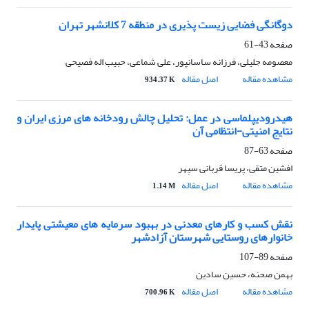
دوگانگی فضایی زیست پذیری در منطقه 7 کلانشهر تهران
صفحه
43-61
معصومه جلیلی، فرزانه ساسانپور، علی شماعی، حبیب اله فصیحی
مشاهده مقاله
اصل مقاله
934.37 K
هیدرودیپلماسی در عمل: تحلیل چالش رودخانه های مرزی ایران و
نتایج امنیتی-انتظامی آن
صفحه
63-87
افشین متقی، پریسا قربانی سپهر
مشاهده مقاله
اصل مقاله
1.14 M
نقش کسب و کارهای معدنی در بهبود سرمایه های معیشتی پایدار
خانوارهای روستایی شهرستان آزادشهر
صفحه
89-107
بهمن صحنه، حسین سادین
مشاهده مقاله
اصل مقاله
700.96 K