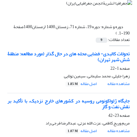
دوره و شماره:
دوره 19، شماره 71، زمستان 1400 (زمستان1400صفحۀ
190-1. )
تعداد مقالات:
9
تحولات کالبدی- فضایی محله های در حال گذار (مورد مطالعه: منطقۀ
شش شهر تهران)
صفحه
1-22
زهرا جلیلی، محمد سلیمانی، سیمین تولایی
مشاهده مقاله
اصل مقاله
1.85 M
جایگاه ژئواکونومی روسیه در کشورهای خارج نزدیک، با تأکید بر
نقش نفت و گاز
صفحه
23-42
مریم وریج کاظمی، عزت الله عزتی، عبدالرضا فرجی راد
مشاهده مقاله
اصل مقاله
1.07 M