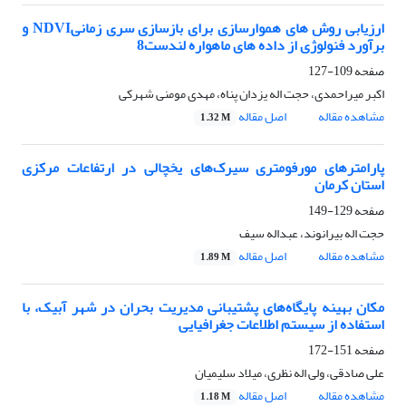
ارزیابی روش های هموارسازی برای بازسازی سری زمانیNDVI و
برآورد فنولوژی از داده های ماهواره لندست8
صفحه
109-127
اکبر میراحمدی، حجت اله یزدان پناه، مهدی مومنی شهرکی
مشاهده مقاله
اصل مقاله
1.32 M
پارامترهای مورفومتری سیرک‌های یخچالی در ارتفاعات مرکزی
استان کرمان
صفحه
129-149
حجت اله بیرانوند، عبداله سیف
مشاهده مقاله
اصل مقاله
1.89 M
مکان‌ بهینه پایگاه‌های پشتیبانی مدیریت بحران در شهر آبیک، با
استفاده از سیستم اطلاعات جغرافیایی
صفحه
151-172
علی صادقی، ولی اله نظری، میلاد سلیمیان
مشاهده مقاله
اصل مقاله
1.18 M